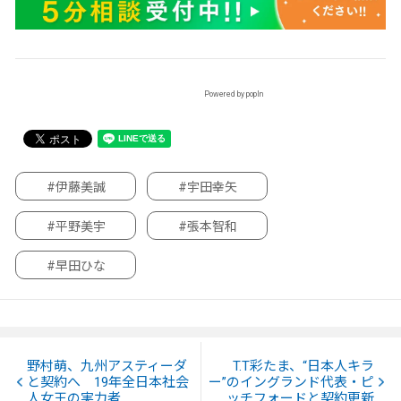
Powered by popIn
#伊藤美誠
#宇田幸矢
#平野美宇
#張本智和
#早田ひな
野村萌、九州アスティーダ
T.T彩たま、“日本人キラ
と契約へ 19年全日本社会
ー”のイングランド代表・ピ
人女王の実力者
ッチフォードと契約更新