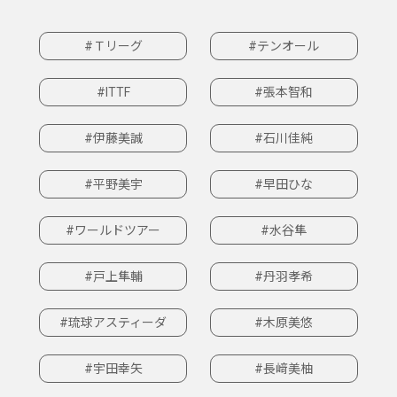
#Ｔリーグ
#テンオール
#ITTF
#張本智和
#伊藤美誠
#石川佳純
#平野美宇
#早田ひな
#ワールドツアー
#水谷隼
#戸上隼輔
#丹羽孝希
#琉球アスティーダ
#木原美悠
#宇田幸矢
#長﨑美柚