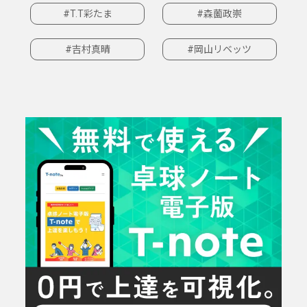
#T.T彩たま
#森薗政崇
#吉村真晴
#岡山リベッツ