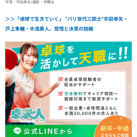
写真：宇田幸矢/撮影：伊藤圭
＞＞「卓球で生きていく」 “パリ世代三銃士”宇田幸矢・
戸上隼輔・木造勇人、覚悟と決意の挑戦