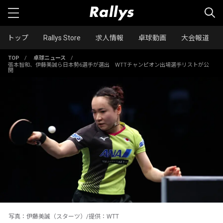
トップ
Rallys Store
求人情報
卓球動画
大会報道
TOP
/
卓球ニュース
/
張本智和、伊藤美誠ら日本勢6選手が選出 WTTチャンピオン出場選手リストが公
開
写真：伊藤美誠（スターツ）/提供：WTT