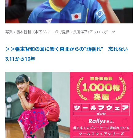
写真：張本智和（木下グループ）/提供：長田洋平/アフロスポーツ
＞＞張本智和の耳に響く東北からの“頑張れ” 忘れない
3.11から10年