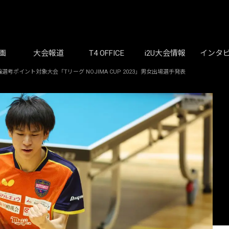
画
大会報道
T4 OFFICE
i2U大会情報
インタ
ポイント対象大会「Tリーグ NOJIMA CUP 2023」男女出場選手発表