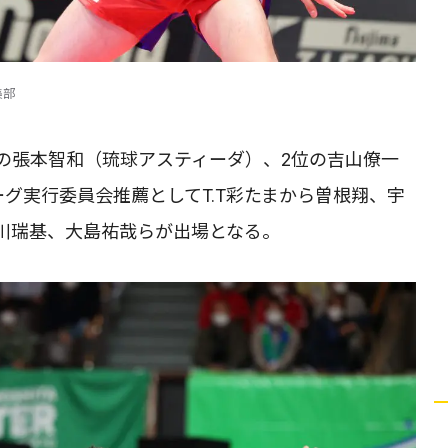
集部
の張本智和（琉球アスティーダ）、2位の吉山僚一
グ実行委員会推薦としてT.T彩たまから曽根翔、宇
川瑞基、大島祐哉らが出場となる。