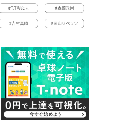
#T.T彩たま
#森薗政崇
#吉村真晴
#岡山リベッツ