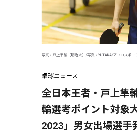
写真：戸上隼輔（明治大）/写真：YUTAKA/アフロスポー
卓球ニュース
全日本王者・戸上隼
輪選考ポイント対象大会「
2023」男女出場選手