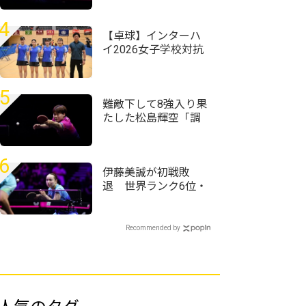
『え？』ってなりま
した」＜卓球・WTT
4
チャンピオンズ横浜
【卓球】インターハ
2026＞
イ2026女子学校対抗
の組み合わせ決定
前回王者・星槎横浜
が初連覇狙う
5
難敵下して8強入り果
たした松島輝空「調
子が良くない中で勝
てたことは成長した
部分」＜卓球・WTT
6
チャンピオンズ横浜
伊藤美誠が初戦敗
2026＞
退 世界ランク6位・
王藝迪に惜敗＜卓
球・WTTチャンピオ
ンズ横浜2026＞
Recommended by