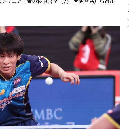
本ジュニア王者の萩原啓至（愛工大名電高）ら選出