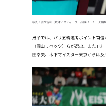
写真：張本智和（琉球アスティーダ）/撮影：ラリーズ編
男子では、パリ五輪選考ポイント首位
（岡山リベッツ）らが選出。またTリー
田幸矢、木下マイスター東京からは及