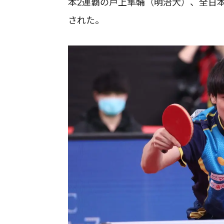
本2連覇の戸上隼輔（明治大）、全日
された。