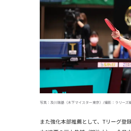
写真：及川瑞基（木下マイスター東京）/撮影：ラリーズ
また強化本部推薦として、Tリーグ登