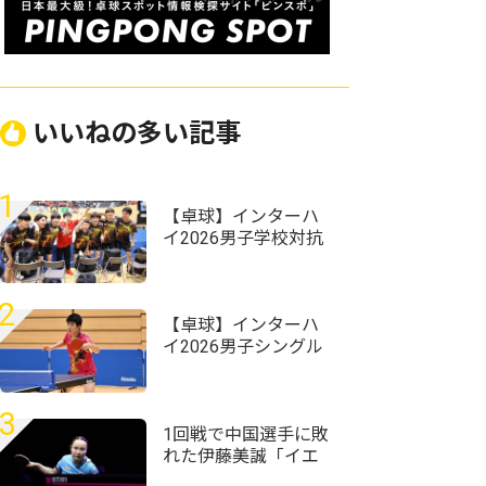
いいねの多い記事
1
【卓球】インターハ
イ2026男子学校対抗
の組み合わせ決定
野田学園高校は前回
王者として迎える夏
2
【卓球】インターハ
イ2026男子シングル
スの組み合わせ決
定 昨年準Vの星槎横
浜・伊藤佑太が第1シ
3
ードに
1回戦で中国選手に敗
れた伊藤美誠「イエ
ローカードには