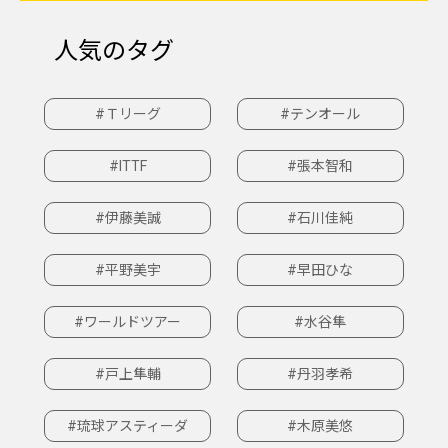
人気のタグ
#Ｔリーグ
#テンオール
#ITTF
#張本智和
#伊藤美誠
#石川佳純
#平野美宇
#早田ひな
#ワールドツアー
#水谷隼
#戸上隼輔
#丹羽孝希
#琉球アスティーダ
#木原美悠