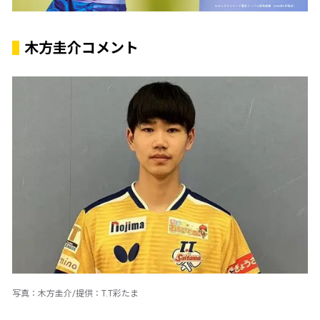
木方圭介コメント
写真：木方圭介/提供：T.T彩たま