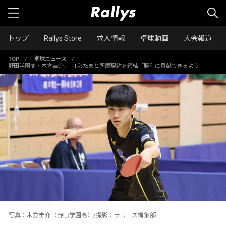
トップ
Rallys Store
求人情報
卓球動画
大会報道
TOP
/
卓球ニュース
/
野田学園高・木方圭介、T.T彩たまと所属契約を締結「勝利に貢献できるよう」
写真：木方圭介（野田学園高）/撮影：ラリーズ編集部