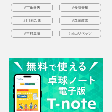
#宇田幸矢
#長﨑美柚
#T.T彩たま
#森薗政崇
#吉村真晴
#岡山リベッツ