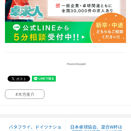
Powered by popIn
#木方圭介
バタフライ、ドイツナショ
日本卓球協会、混合W杯は