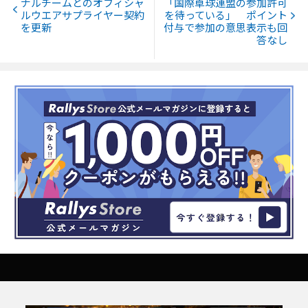
ナルチームとのオフィシャ
「国際卓球連盟の参加許可
ルウエアサプライヤー契約
を待っている」 ポイント
を更新
付与で参加の意思表示も回
答なし