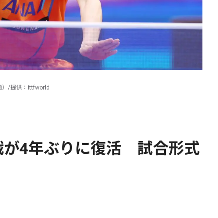
供：ittfworld
戦が4年ぶりに復活 試合形式