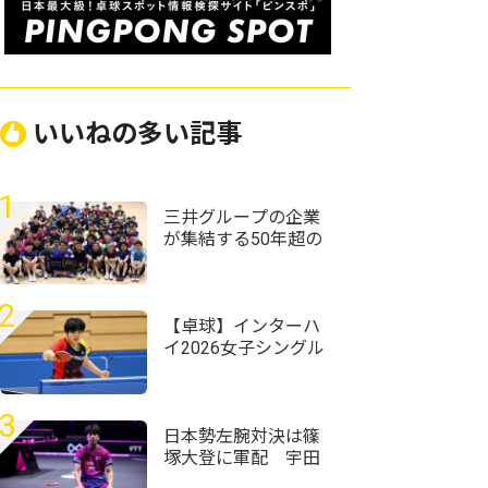
いいねの多い記事
1
三井グループの企業
が集結する50年超の
歴史ある大会 企業
対抗戦は三井住友信
託銀行が頂点に＜卓
2
球・オール三井2026
【卓球】インターハ
＞
イ2026女子シングル
スの組み合わせ決
定 第1シードには四
天王寺・髙森愛央が
3
入る
日本勢左腕対決は篠
塚大登に軍配 宇田
幸矢相手にフルゲー