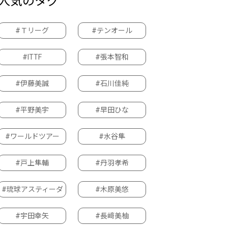
人気のタグ
#Ｔリーグ
#テンオール
#ITTF
#張本智和
#伊藤美誠
#石川佳純
#平野美宇
#早田ひな
#ワールドツアー
#水谷隼
#戸上隼輔
#丹羽孝希
#琉球アスティーダ
#木原美悠
#宇田幸矢
#長﨑美柚