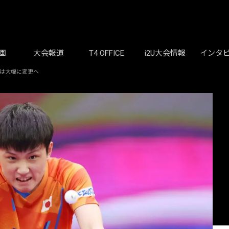
画
大会報道
T4 OFFICE
i2U大会情報
インタ
式は大幅に変更へ