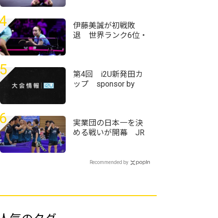
ムの激闘制す＜卓
球・WTTチャンピオ
4
ンズ横浜2026＞
伊藤美誠が初戦敗
退 世界ランク6位・
王藝迪に惜敗＜卓
球・WTTチャンピオ
ンズ横浜2026＞
5
第4回 i2U新発田カ
ップ sponsor by
Rally Ace
6
実業団の日本一を決
める戦いが開幕 JR
東日本仙台が松戸市
役所下してグループ1
位に＜第76回全日本
Recommended by
実業団卓球選手権大
会＞