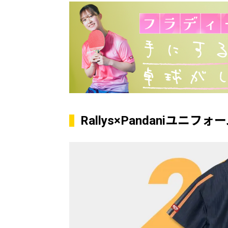
Rallys×Pandaniユニ