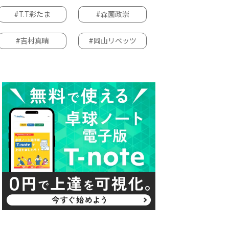
#T.T彩たま
#森薗政崇
#吉村真晴
#岡山リベッツ