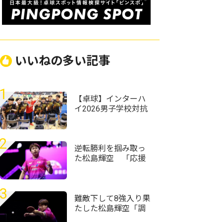
いいねの多い記事
1
【卓球】インターハ
イ2026男子学校対抗
の組み合わせ決定
野田学園高校は前回
王者として迎える夏
2
逆転勝利を掴み取っ
た松島輝空 「応援
してくれた皆さんと
一緒に戦えた」＜卓
球・WTTチャンピオ
3
ンズ横浜2026＞
難敵下して8強入り果
たした松島輝空「調
子が良くない中で勝