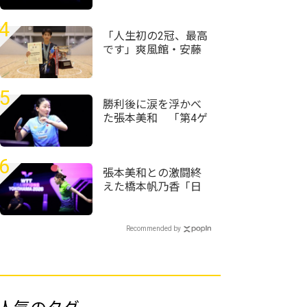
てたことは成長した
部分」＜卓球・WTT
4
チャンピオンズ横浜
「人生初の2冠、最高
2026＞
です」爽風館・安藤
京護が男子単制す
団体決勝と同じ相手
に連勝でV＜第59回全
5
国高等学校定時制通
勝利後に涙を浮かべ
信制卓球大会＞
た張本美和 「第4ゲ
ームでもう終わった
と思った」＜卓球・
WTTチャンピオンズ
6
横浜2026＞
張本美和との激闘終
えた橋本帆乃香「日
本人選手は世界で一
番カット打ちがうま
い」＜卓球・WTTチ
Recommended by
ャンピオンズ横浜
2026＞