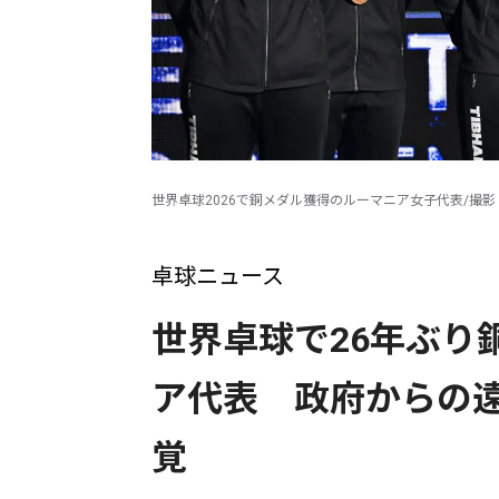
世界卓球2026で銅メダル獲得のルーマニア女子代表/撮
卓球ニュース
世界卓球で26年ぶり
ア代表 政府からの
覚