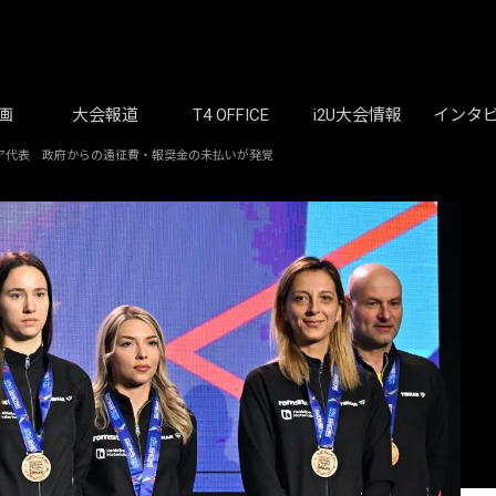
画
大会報道
T4 OFFICE
i2U大会情報
インタ
ア代表 政府からの遠征費・報奨金の未払いが発覚