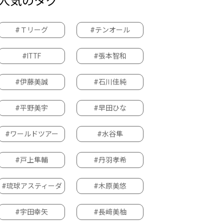
人気のタグ
#Ｔリーグ
#テンオール
#ITTF
#張本智和
#伊藤美誠
#石川佳純
#平野美宇
#早田ひな
#ワールドツアー
#水谷隼
#戸上隼輔
#丹羽孝希
#琉球アスティーダ
#木原美悠
#宇田幸矢
#長﨑美柚