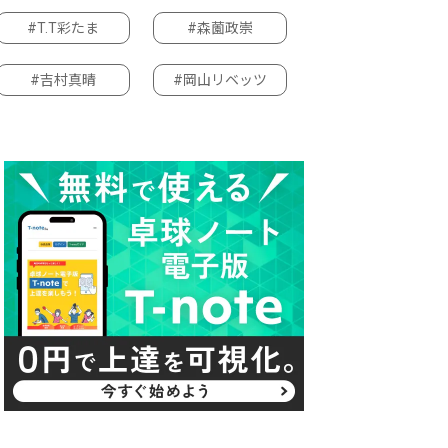
#T.T彩たま
#森薗政崇
#吉村真晴
#岡山リベッツ