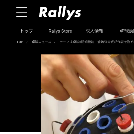
トップ
Rallys Store
求人情報
卓球動
TOP
/
卓球ニュース
/
テーマは卓球×認知機能 倉嶋洋介氏が代表を務めるT