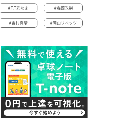
#T.T彩たま
#森薗政崇
#吉村真晴
#岡山リベッツ