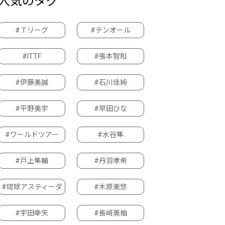
人気のタグ
#Ｔリーグ
#テンオール
#ITTF
#張本智和
#伊藤美誠
#石川佳純
#平野美宇
#早田ひな
#ワールドツアー
#水谷隼
#戸上隼輔
#丹羽孝希
#琉球アスティーダ
#木原美悠
#宇田幸矢
#長﨑美柚