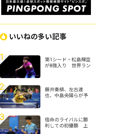
いいねの多い記事
1
第1シード・松島輝空
が8強入り 世界ラン
ク13位・リンドに完
勝＜卓球・WTTチャ
ンピオンズ横浜2026
2
＞
藤井奏槙、左古達
也、中島央陽らが予
選突破＜卓球・全農
杯全日本ホカバ
2026・ホープス男子
3
予選リーグ＞
宿命のライバルに勝
利しての初優勝 上
宮・服部圭吾「気合