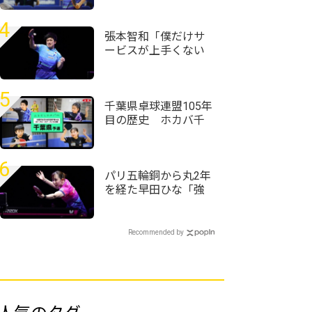
で勝とうかなと」＜
卓球・近畿高校選手
4
権2026/男子シングル
張本智和「僕だけサ
ス＞
ービスが上手くない
自信がある」強化し
てきたサービスで初
戦完勝＜卓球・WTT
5
チャンピオンズ横浜
千葉県卓球連盟105年
2026＞
目の歴史 ホカバ千
葉代表19人が決定＜
全農杯2026年全日本
卓球選手権大会（ホ
6
ープス・カブ・バン
パリ五輪銅から丸2年
ビの部）千葉県予選
を経た早田ひな「強
会＞
かったときの感覚が
戻ってきている」＜
卓球・WTTチャンピ
Recommended by
オンズ横浜2026＞