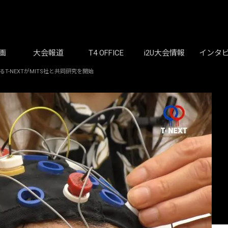
画
大会報道
T4 OFFICE
i2U大会情報
インタ
-NEXTがMITS社と共同研究を開始