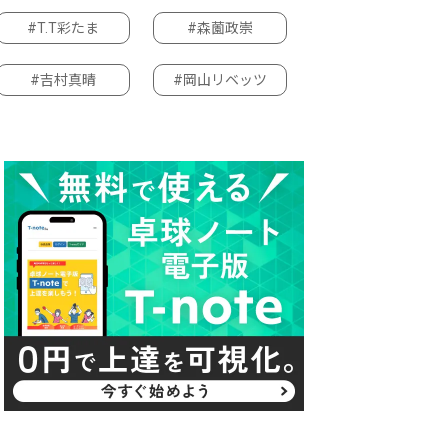
#T.T彩たま
#森薗政崇
#吉村真晴
#岡山リベッツ