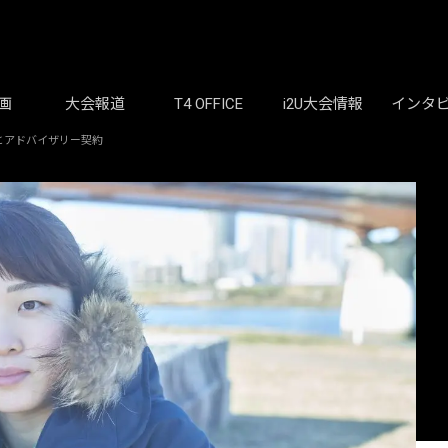
画
大会報道
T4 OFFICE
i2U大会情報
インタ
Sとアドバイザリー契約