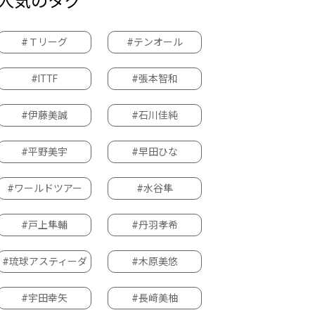
人気のタグ
#Ｔリーグ
#テンオール
#ITTF
#張本智和
#伊藤美誠
#石川佳純
#平野美宇
#早田ひな
#ワールドツアー
#水谷隼
#戸上隼輔
#丹羽孝希
#琉球アスティーダ
#木原美悠
#宇田幸矢
#長﨑美柚