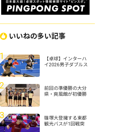
いいねの多い記事
1
【卓球】インターハ
イ2026男子ダブルス
の組み合わせ決定
野田学園・岩井田駿
斗/中野琥珀ペアが第
2
1シードに
前回の準優勝の大分
県・爽風館が初優勝
＜第59回全国高等学
校定時制通信制卓球
大会＞
3
篠塚大登擁する東都
観光バスが1回戦突
破 トヨタ自動車、