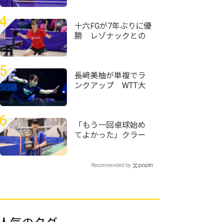
東芝なども接戦制す
＜第76回全日本実業
4
団卓球選手権大会＞
十六FGが7年ぶりに優
勝 レゾナックとの
決勝戦を制す＜第76
回全日本実業団卓球
選手権大会＞
5
長﨑美柚が単複でラ
ンクアップ WTT大
会8強の赤江夏星は6
ランクアップ｜卓球
女子世界ランキング
6
（2026年第31週）
「もう一回卓球始め
てよかった」クラー
ク記念国際･山口の村
田悠菜、女子単優勝
＜第59回全国高等学
Recommended by
校定時制通信制卓球
大会＞