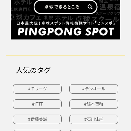
人気のタグ
#Ｔリーグ
#テンオール
#ITTF
#張本智和
#伊藤美誠
#石川佳純