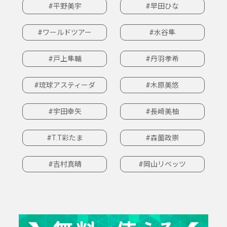
#平野美宇
#早田ひな
#ワールドツアー
#水谷隼
#戸上隼輔
#丹羽孝希
#琉球アスティーダ
#木原美悠
#宇田幸矢
#長﨑美柚
#T.T彩たま
#森薗政崇
#吉村真晴
#岡山リベッツ