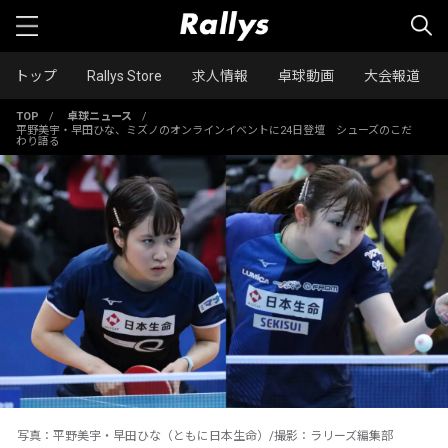
トップ
Rallys Store
求人情報
卓球動画
大会報道
TOP
/
卓球ニュース
/
平野美宇・早田ひな、ミズノのオンラインイベントに24日登壇 シューズのこだ
わり語る
写真：平野美宇・早田ひな（ともに日本生命）/撮影：ラリーズ編集部