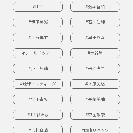
#ITTF
#張本智和
#伊藤美誠
#石川佳純
#平野美宇
#早田ひな
#ワールドツアー
#水谷隼
#戸上隼輔
#丹羽孝希
#琉球アスティーダ
#木原美悠
#宇田幸矢
#長﨑美柚
#T.T彩たま
#森薗政崇
#吉村真晴
#岡山リベッツ