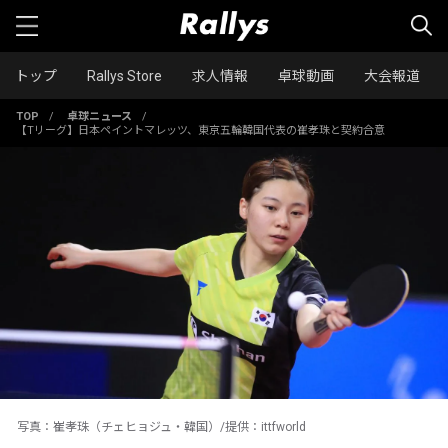
トップ
Rallys Store
求人情報
卓球動画
大会報道
TOP
/
卓球ニュース
/
【Tリーグ】日本ペイントマレッツ、東京五輪韓国代表の崔孝珠と契約合意
写真：崔孝珠（チェヒョジュ・韓国）/提供：ittfworld