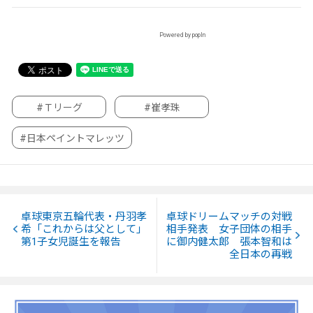
Powered by popIn
#Ｔリーグ
#崔孝珠
#日本ペイントマレッツ
卓球東京五輪代表・丹羽孝
卓球ドリームマッチの対戦
希「これからは父として」
相手発表 女子団体の相手
第1子女児誕生を報告
に御内健太郎 張本智和は
全日本の再戦