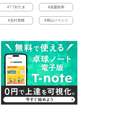
#T.T彩たま
#森薗政崇
#吉村真晴
#岡山リベッツ