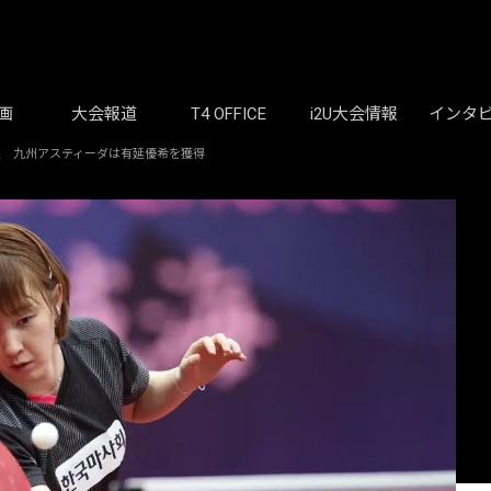
画
大会報道
T4 OFFICE
i2U大会情報
インタ
意 九州アスティーダは有延優希を獲得