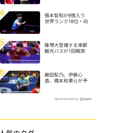
を破る＜卓球・WTT
チャンピオンズ横浜
4
2026＞
張本智和が8強入り
世界ランク18位・向
鵬にストレート勝利
＜卓球・WTTチャン
ピオンズ横浜2026＞
5
篠塚大登擁する東都
観光バスが1回戦突
破 トヨタ自動車、
東芝なども接戦制す
＜第76回全日本実業
6
団卓球選手権大会＞
藤田梨乃、伊藤心
香、橋本和果らが予
選1位通過＜卓球・全
農杯全日本ホカバ
2026・バンビ女子予
Recommended by
選リーグ＞