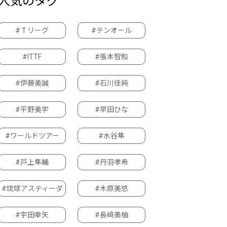
人気のタグ
#Ｔリーグ
#テンオール
#ITTF
#張本智和
#伊藤美誠
#石川佳純
#平野美宇
#早田ひな
#ワールドツアー
#水谷隼
#戸上隼輔
#丹羽孝希
#琉球アスティーダ
#木原美悠
#宇田幸矢
#長﨑美柚