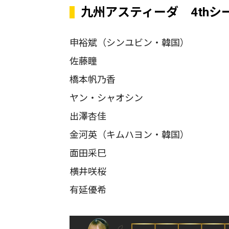
九州アスティーダ 4thシ
申裕斌（シンユビン・韓国）
佐藤瞳
橋本帆乃香
ヤン・シャオシン
出澤杏佳
金河英（キムハヨン・韓国）
面田采巳
横井咲桜
有延優希