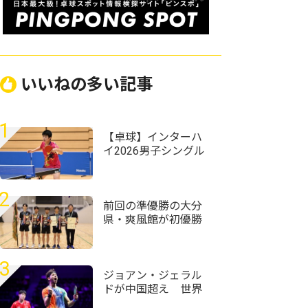
いいねの多い記事
1
【卓球】インターハ
イ2026男子シングル
スの組み合わせ決
定 昨年準Vの星槎横
浜・伊藤佑太が第1シ
2
ードに
前回の準優勝の大分
県・爽風館が初優勝
＜第59回全国高等学
校定時制通信制卓球
大会＞
3
ジョアン・ジェラル
ドが中国超え 世界
ランク12位・温瑞博