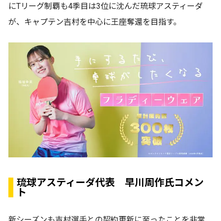
にTリーグ制覇も4季目は3位に沈んだ琉球アスティーダ
が、キャプテン吉村を中心に王座奪還を目指す。
琉球アスティーダ代表 早川周作氏コメン
ト
新シーズンも吉村選手との契約更新に至ったことを非常