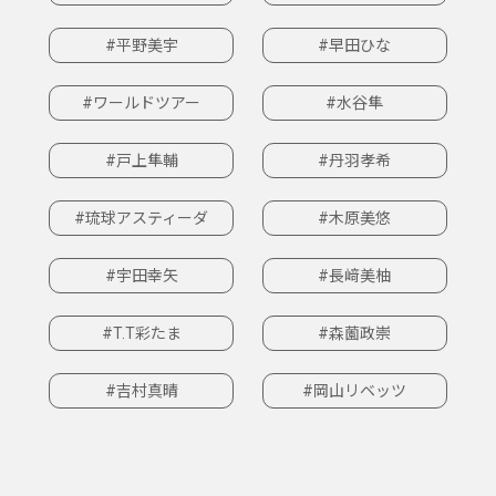
#平野美宇
#早田ひな
#ワールドツアー
#水谷隼
#戸上隼輔
#丹羽孝希
#琉球アスティーダ
#木原美悠
#宇田幸矢
#長﨑美柚
#T.T彩たま
#森薗政崇
#吉村真晴
#岡山リベッツ