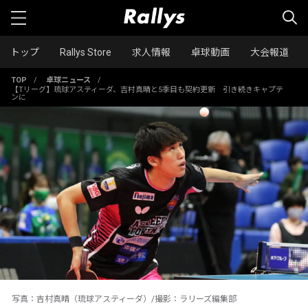
トップ
Rallys Store
求人情報
卓球動画
大会報道
TOP
/
卓球ニュース
/
【Tリーグ】琉球アスティーダ、吉村真晴と5季目も契約更新 引き続きキャプテ
ンに
写真：吉村真晴（琉球アスティーダ）/撮影：ラリーズ編集部