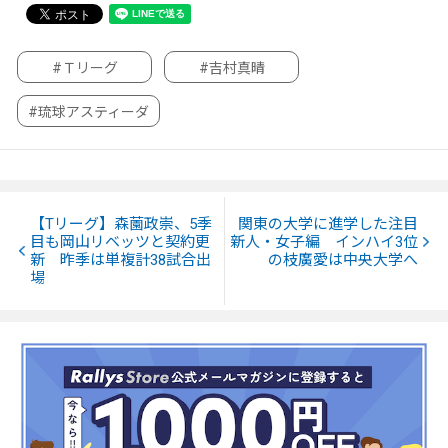
#Ｔリーグ
#吉村真晴
#琉球アスティーダ
【Tリーグ】森薗政崇、5季
関東の大学に進学した注目
目も岡山リベッツと契約更
新人・女子編 インハイ3位
新 昨季は単複計38試合出
の枝廣愛は中央大学へ
場