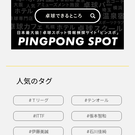
人気のタグ
#Ｔリーグ
#テンオール
#ITTF
#張本智和
#伊藤美誠
#石川佳純