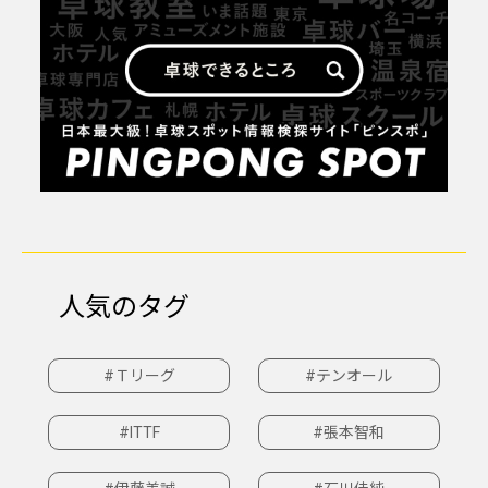
人気のタグ
#Ｔリーグ
#テンオール
#ITTF
#張本智和