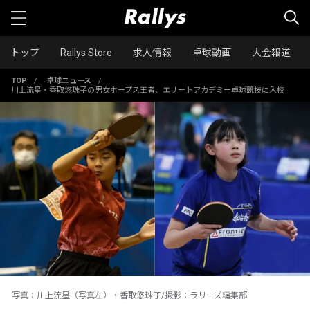
トップ
Rallys Store
求人情報
卓球動画
大会報道
TOP
/
卓球ニュース
/
川上流星・香取悠珠子の男女ホープス王者、エリートアカデミー卓球競技に入校
写真：川上流星（写真左）・香取悠珠子/撮影：ラリーズ編集部