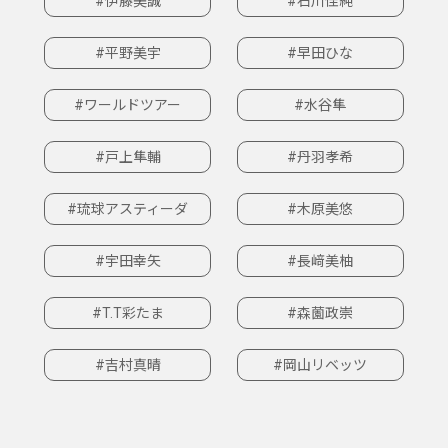
#伊藤美誠
#石川佳純
#平野美宇
#早田ひな
#ワールドツアー
#水谷隼
#戸上隼輔
#丹羽孝希
#琉球アスティーダ
#木原美悠
#宇田幸矢
#長﨑美柚
#T.T彩たま
#森薗政崇
#吉村真晴
#岡山リベッツ