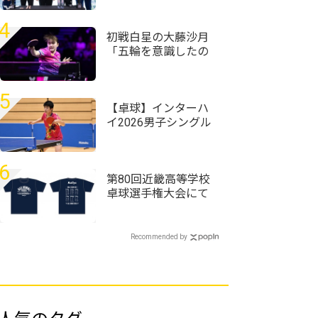
ローセレモニーが実
施＜卓球・WTTチャ
4
ンピオンズ横浜2026
初戦白星の大藤沙月
＞
「五輪を意識したの
はここ2、3年」坂本
竜介コーチ「五輪を
目指している」＜卓
5
球・WTTチャンピオ
【卓球】インターハ
ンズ横浜2026＞
イ2026男子シングル
スの組み合わせ決
定 昨年準Vの星槎横
浜・伊藤佑太が第1シ
6
ードに
第80回近畿高等学校
卓球選手権大会にて
Rallysブース出店＆記
念Tシャツを販売しま
す！
Recommended by