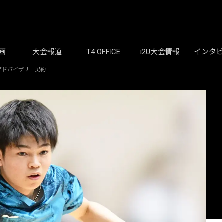
画
大会報道
T4 OFFICE
i2U大会情報
インタ
アドバイザリー契約