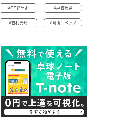
#T.T彩たま
#森薗政崇
#吉村真晴
#岡山リベッツ