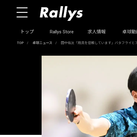
トップ
Rallys Store
求人情報
卓球動
TOP
/
卓球ニュース
/
田中佑汰「用具を信頼しています」バタフライと