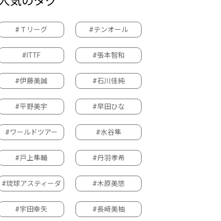
人気のタグ
#Ｔリーグ
#テンオール
#ITTF
#張本智和
#伊藤美誠
#石川佳純
#平野美宇
#早田ひな
#ワールドツアー
#水谷隼
#戸上隼輔
#丹羽孝希
#琉球アスティーダ
#木原美悠
#宇田幸矢
#長﨑美柚