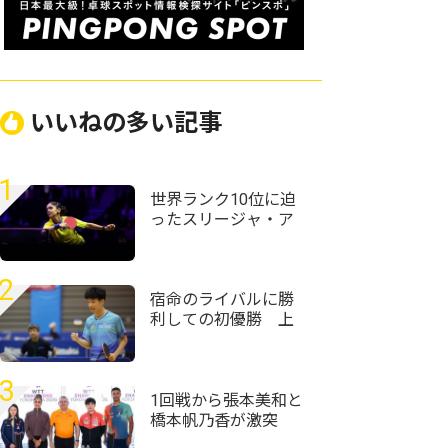
いいねの多い記事
1
世界ランク10位に迫
ったスリージャ・ア
クラ「粒高ラバーは
コーチに言われて使
い始めた」＜卓球・
2
WTTチャンピオンズ
宿命のライバルに勝
横浜2026＞
利しての初優勝 上
宮・服部圭吾「気合
で勝とうかなと」＜
卓球・近畿高校選手
3
権2026/男子シングル
1回戦から張本美和と
ス＞
橋本帆乃香が激突
張本智和も参加のド