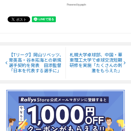
Powered by popIn
【Tリーグ】岡山リベッツ、
札幌大学卓球部、中国・華
育英高・谷本拓海との新規
東理工大学で卓球交流短期
選手契約を発表 田添監督
研修を実施「たくさんの刺
「日本を代表する選手に」
激をもらえた」