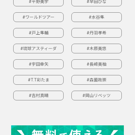
#平野美宇
#早田ひな
#ワールドツアー
#水谷隼
#戸上隼輔
#丹羽孝希
#琉球アスティーダ
#木原美悠
#宇田幸矢
#長﨑美柚
#T.T彩たま
#森薗政崇
#吉村真晴
#岡山リベッツ