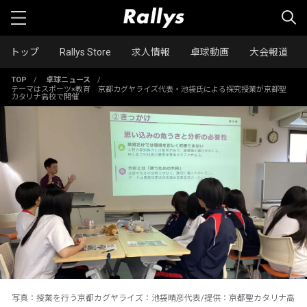
トップ
Rallys Store
求人情報
卓球動画
大会報道
TOP
/
卓球ニュース
/
テーマはスポーツ×教育 京都カグヤライズ代表・池袋氏による探究授業が京都聖
カタリナ高校で開催
写真：授業を行う京都カグヤライズ：池袋晴彦代表/提供：京都聖カタリナ高