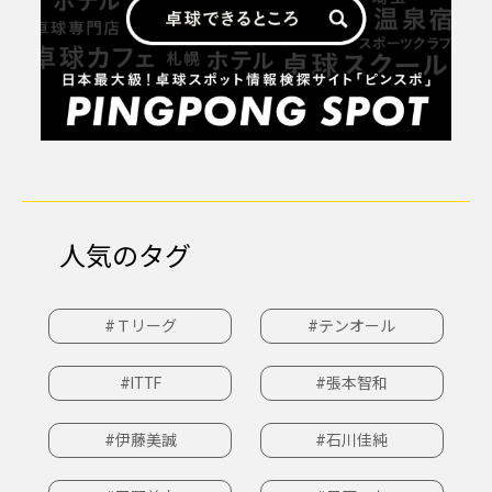
人気のタグ
#Ｔリーグ
#テンオール
#ITTF
#張本智和
#伊藤美誠
#石川佳純