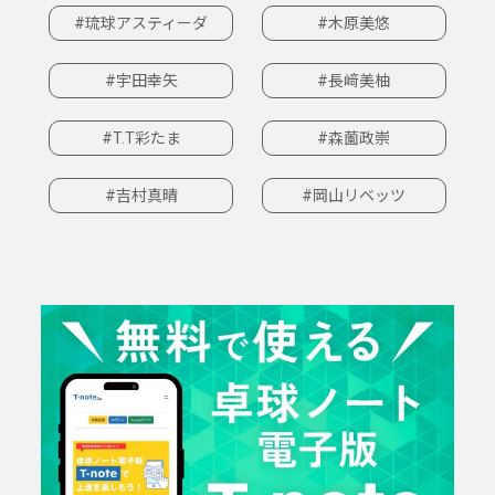
#琉球アスティーダ
#木原美悠
#宇田幸矢
#長﨑美柚
#T.T彩たま
#森薗政崇
#吉村真晴
#岡山リベッツ