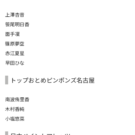
上澤杏音
笹尾明日香
面手凜
篠原夢空
赤江夏星
早田ひな
トップおとめピンポンズ名古屋
南波侑里香
木村香純
小塩悠菜