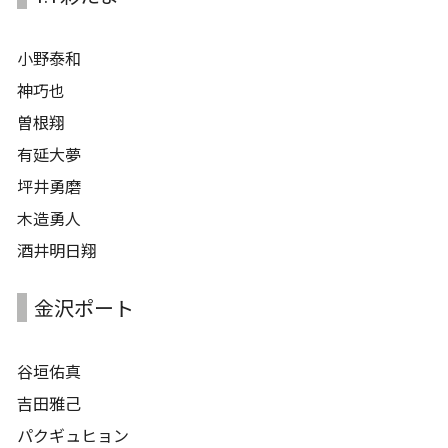
小野泰和
神巧也
曽根翔
有延大夢
坪井勇磨
木造勇人
酒井明日翔
金沢ポート
谷垣佑真
吉田雅己
パクギュヒョン