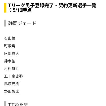
Tリーグ男子登録完了・契約更新選手一覧
※5/12時点
静岡ジェード
石山慎
町飛鳥
阿部悠人
鈴木笙
村松雄斗
五十嵐史弥
馬渡元樹
野田颯太
T.T彩たま