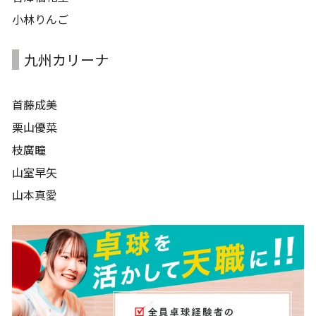
小林りんご
九州カリーナ
首藤成美
栗山優菜
枝廣瞳
山室早矢
山本真愛