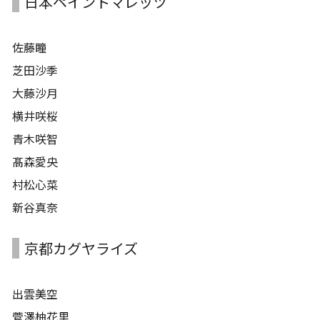
日本ペイントマレッツ
佐藤瞳
芝田沙季
大藤沙月
横井咲桜
青木咲智
髙森愛央
村松心菜
新谷真奈
京都カグヤライズ
出雲美空
菅澤柚花里