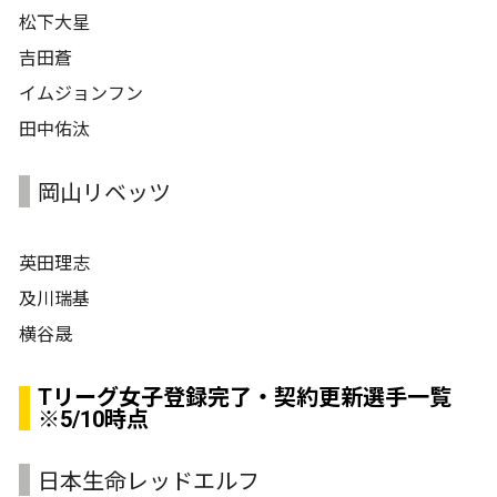
松下大星
吉田蒼
イムジョンフン
田中佑汰
岡山リベッツ
英田理志
及川瑞基
横谷晟
Tリーグ女子登録完了・契約更新選手一覧
※5/10時点
日本生命レッドエルフ