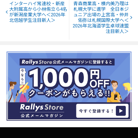
インターハイ常連校・新産
青森商業高・横内美乃理は
大附属高から小林侑立ら4名
札幌大学に進学 全日本ジ
が新潟産業大学へ＜2026年
ュニア出場の上宮高・仲井
北信越学生注目新人＞
佑弥は札幌国際大学へ＜
2026年北海道学生卓球連盟
注目新人＞