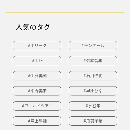
人気のタグ
#Ｔリーグ
#テンオール
#ITTF
#張本智和
#伊藤美誠
#石川佳純
#平野美宇
#早田ひな
#ワールドツアー
#水谷隼
#戸上隼輔
#丹羽孝希