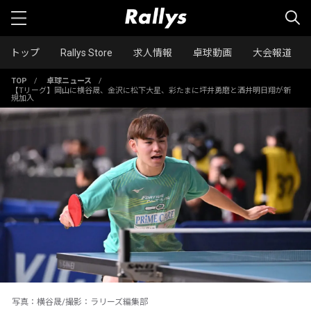
トップ
Rallys Store
求人情報
卓球動画
大会報道
TOP
/
卓球ニュース
/
【Tリーグ】岡山に横谷晟、金沢に松下大星、彩たまに坪井勇磨と酒井明日翔が新
規加入
写真：横谷晟/撮影：ラリーズ編集部