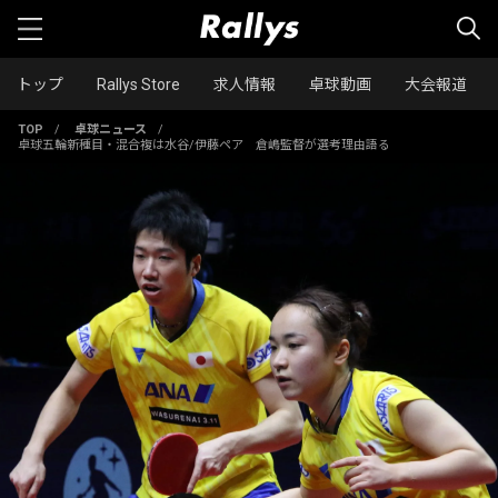
トップ
Rallys Store
求人情報
卓球動画
大会報道
TOP
/
卓球ニュース
/
卓球五輪新種目・混合複は水谷/伊藤ペア 倉嶋監督が選考理由語る