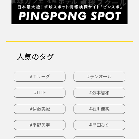
人気のタグ
#Ｔリーグ
#テンオール
#ITTF
#張本智和
#伊藤美誠
#石川佳純
#平野美宇
#早田ひな