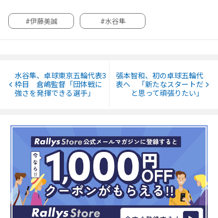
#伊藤美誠
#水谷隼
水谷隼、卓球東京五輪代表3
張本智和、初の卓球五輪代
枠目 倉嶋監督「団体戦に
表へ 「新たなスタートだ
強さを発揮できる選手」
と思って頑張りたい」