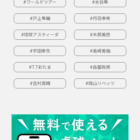
#ワールドツアー
#水谷隼
#戸上隼輔
#丹羽孝希
#琉球アスティーダ
#木原美悠
#宇田幸矢
#長﨑美柚
#T.T彩たま
#森薗政崇
#吉村真晴
#岡山リベッツ