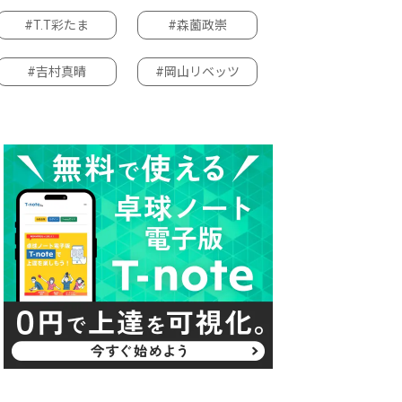
#T.T彩たま
#森薗政崇
#吉村真晴
#岡山リベッツ