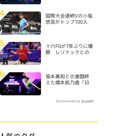
ランクアップ｜卓球
女子世界ランキング
4
（2026年第31週）
国際大会連続Vの小塩
悠菜がトップ100入
り 女子複で横井咲
桜/大藤沙月ペアが4
位に｜卓球女子世界
5
ランキング（2026年
十六FGが7年ぶりに優
第32週）
勝 レゾナックとの
決勝戦を制す＜第76
回全日本実業団卓球
選手権大会＞
6
張本美和との激闘終
えた橋本帆乃香「日
本人選手は世界で一
番カット打ちがうま
い」＜卓球・WTTチ
Recommended by
ャンピオンズ横浜
2026＞