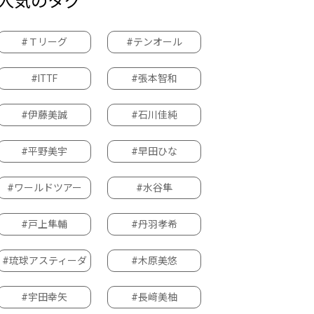
人気のタグ
#Ｔリーグ
#テンオール
#ITTF
#張本智和
#伊藤美誠
#石川佳純
#平野美宇
#早田ひな
#ワールドツアー
#水谷隼
#戸上隼輔
#丹羽孝希
#琉球アスティーダ
#木原美悠
#宇田幸矢
#長﨑美柚