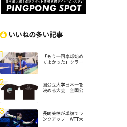
いいねの多い記事
1
「もう一回卓球始め
てよかった」クラー
ク記念国際･山口の村
田悠菜、女子単優勝
＜第59回全国高等学
2
校定時制通信制卓球
国公立大学日本一を
大会＞
決める大会 全国公
2026にてRallysブー
ス出店＆記念Tシャツ
を販売します！
3
長﨑美柚が単複でラ
ンクアップ WTT大
会8強の赤江夏星は6