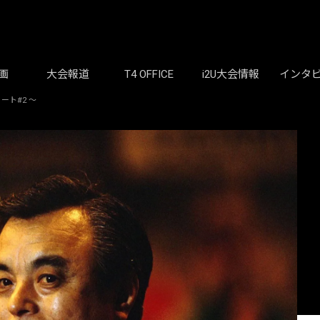
画
大会報道
T4 OFFICE
i2U大会情報
インタ
ート#2 ～