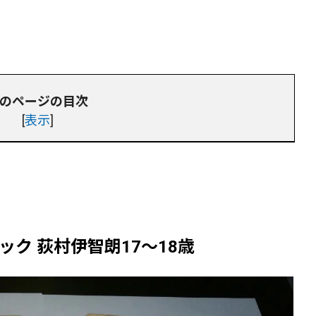
のページの目次
[
表示
]
ク 荻村伊智朗17～18歳