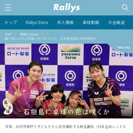
トップ
Rallys Store
求人情報
卓球動画
大会報道
TOP
/
卓球とSDGs
/
勝ち負け以外の価値にあふれていた 日本最南端の卓球市長杯
写真：石垣市長杯で子どもたちと記念撮影する麻生麗名（日本生命レッドエ