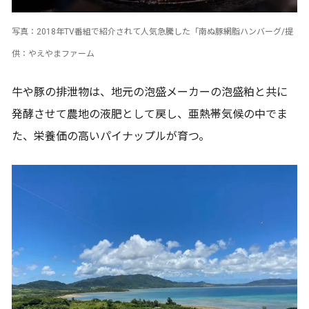
写真：2018年TV番組で紹介されて人気急騰した「南ぬ豚網脂ハンバーグ/提
供：やえやまファーム
牛や豚の排泄物は、地元の泡盛メーカーの泡盛粕と共に
発酵させて農地の液肥として戻し、亜熱帯気候の中でま
た、栄養価の高いパイナップルが育つ。