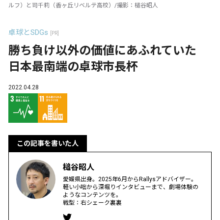
ルフ）と司千莉（香ヶ丘リベルテ高校）/撮影：槌谷昭人
卓球とSDGs
[PR]
勝ち負け以外の価値にあふれていた
日本最南端の卓球市長杯
2022.04.28
この記事を書いた人
槌谷昭人
愛媛県出身。2025年6月からRallysアドバイザー。
軽い小咄から深堀りインタビューまで、劇場体験の
ようなコンテンツを。
戦型：右シェーク裏裏