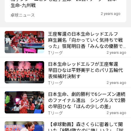
生命-九州戦
2 years ago
卓球ニュース
王座奪還の日本生命レッドエルフ
麻生麗名「向かっていく気持ちで戦
った」笹尾明日香「みんなの優勝で
す」ファイナルを戦った選手、監督
2 years ago
Tリーグ
の思い
日本生命レッドエルフが王座奪還
早田ひなは平野美宇とのパリ五輪代
表候補対決制す
2 years ago
Tリーグ
日本生命、劇的勝利で6シーズン連続
のファイナル進出 シングルスで2勝
の早田ひな「ほんの少しの差」
2 years ago
Tリーグ
【卓球動画】森さくらに密着して聞
いた「8勝4敗なのに悔しい？」「吠