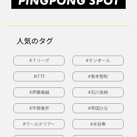
人気のタグ
#Ｔリーグ
#テンオール
#ITTF
#張本智和
#伊藤美誠
#石川佳純
#平野美宇
#早田ひな
#ワールドツアー
#水谷隼