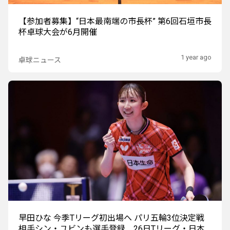
【参加者募集】“日本最南端の市長杯” 第6回石垣市長
杯卓球大会が6月開催
1 year ago
卓球ニュース
早田ひな 今季Tリーグ初出場へ パリ五輪3位決定戦
相手シン・ユビンも選手登録 26日Tリーグ・日本