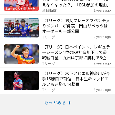
えなくなった？」「ECL参加の理由」
2 years ago
卓球動画
【Tリーグ】男女プレーオフベンチ入
りメンバーが発表 岡山リベッツは
オーダーも一部公開
2 years ago
Tリーグ
【Tリーグ】日本ペイント、レギュラ
ーシーズン1位のKA神奈川下して最
終戦白星 九州は京都に勝利で5位フ
ィニッシュ
2 years ago
Tリーグ
【Tリーグ】木下アビエル神奈川が今
季15勝目で首位 日本生命レッドエ
ルフも連勝で14勝目
3 years ago
Tリーグ
もっとみる