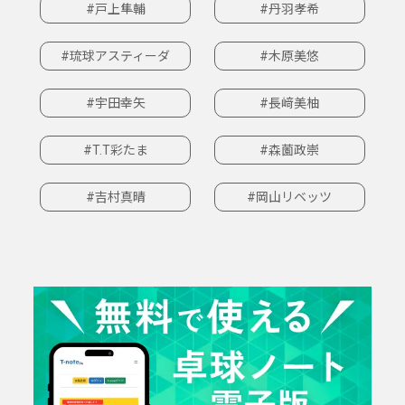
#戸上隼輔
#丹羽孝希
#琉球アスティーダ
#木原美悠
#宇田幸矢
#長﨑美柚
#T.T彩たま
#森薗政崇
#吉村真晴
#岡山リベッツ