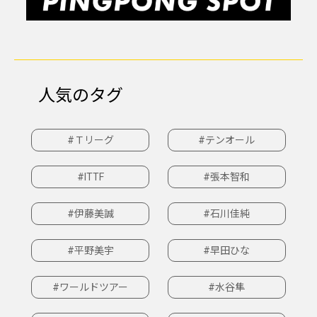
人気のタグ
#Ｔリーグ
#テンオール
#ITTF
#張本智和
#伊藤美誠
#石川佳純
#平野美宇
#早田ひな
#ワールドツアー
#水谷隼