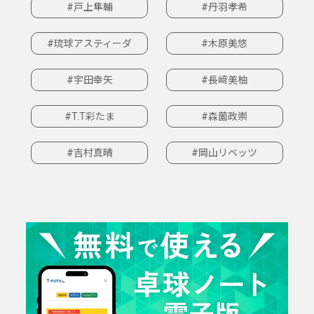
#戸上隼輔
#丹羽孝希
#琉球アスティーダ
#木原美悠
#宇田幸矢
#長﨑美柚
#T.T彩たま
#森薗政崇
#吉村真晴
#岡山リベッツ