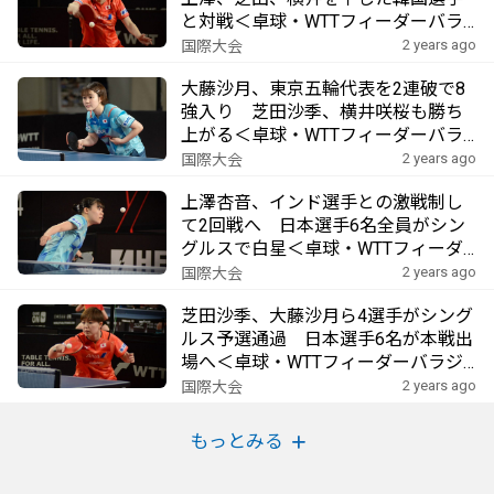
と対戦＜卓球・WTTフィーダーバラ
ジュディン2024＞
2 years ago
国際大会
大藤沙月、東京五輪代表を2連破で8
強入り 芝田沙季、横井咲桜も勝ち
上がる＜卓球・WTTフィーダーバラ
ジュディン2024＞
2 years ago
国際大会
上澤杏音、インド選手との激戦制し
て2回戦へ 日本選手6名全員がシン
グルスで白星＜卓球・WTTフィーダ
ーバラジュディン2024＞
2 years ago
国際大会
芝田沙季、大藤沙月ら4選手がシング
ルス予選通過 日本選手6名が本戦出
場へ＜卓球・WTTフィーダーバラジ
ュディン2024＞
2 years ago
国際大会
もっとみる