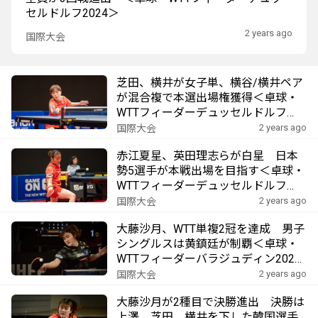
セルドルフ2024＞
2 years ago
国際大会
芝田、横井が女子単、横谷/横井ペア
が混合複で本選出場権獲得＜卓球・
WTTフィーダーデュッセルドルフ
2024＞
2 years ago
国際大会
赤江夏星、英田理志らが白星 日本
勢5選手が本戦出場を目指す＜卓球・
WTTフィーダーデュッセルドルフ
2024＞
2 years ago
国際大会
大藤沙月、WTT単複2冠を達成 男子
シングルスは黄鎮廷が制覇＜卓球・
WTTフィーダーバラジュディン2024
＞
2 years ago
国際大会
大藤沙月が2種目で決勝進出 決勝は
上澤、芝田、横井を下した韓国選手