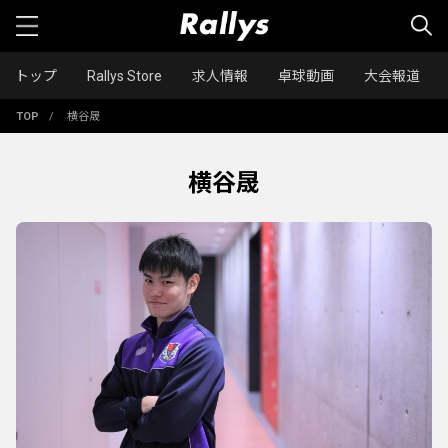
トップ
Rallys Store
求人情報
卓球動画
大会報道
TOP
/
横谷晟
横谷晟