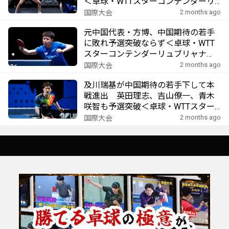
＜卓球・WTTスターコンテンダーリ
ュブリャナ2026＞
2 months ago
国際大会
元中国代表・方博、中国期待の若手
に敗れ予選突破ならず＜卓球・WTT
スターコンテンダーリュブリャナ
2026＞
2 months ago
国際大会
及川瑞基が中国期待の若手下して本
戦進出 英田理志、吉山僚一、青木
咲智も予選突破＜卓球・WTTスター
コンテンダーリュブリャナ2026＞
2 months ago
国際大会