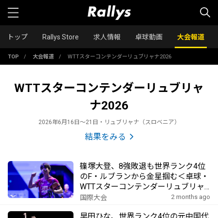
トップ
Rallys Store
求人情報
卓球動画
大会報道
TOP
/
大会報道
/
WTTスターコンテンダーリュブリャナ2026
WTTスターコンテンダーリュブリャ
ナ2026
2026年6月16日〜21日・リュブリャナ（スロベニア）
結果をみる
篠塚大登、8強敗退も世界ランク4位
のF・ルブランから金星掴む＜卓球・
WTTスターコンテンダーリュブリャ
ナ2026＞
2 months ago
国際大会
早田ひな、世界ランク4位の元中国代