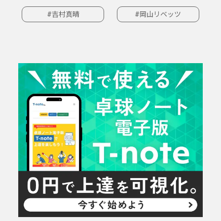
#吉村真晴
#岡山リベッツ