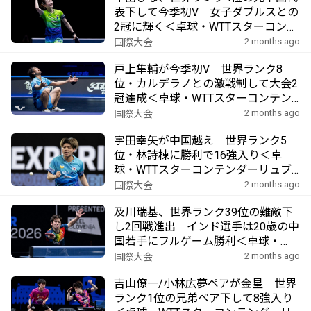
表下して今季初V 女子ダブルスとの
2冠に輝く＜卓球・WTTスターコンテ
ンダーリュブリャナ2026＞
2 months ago
国際大会
戸上隼輔が今季初V 世界ランク8
位・カルデラノとの激戦制して大会2
冠達成＜卓球・WTTスターコンテン
ダーリュブリャナ2026＞
2 months ago
国際大会
宇田幸矢が中国越え 世界ランク5
位・林詩棟に勝利で16強入り＜卓
球・WTTスターコンテンダーリュブ
リャナ2026＞
2 months ago
国際大会
及川瑞基、世界ランク39位の難敵下
し2回戦進出 インド選手は20歳の中
国若手にフルゲーム勝利＜卓球・
WTTスターコンテンダーリュブリャ
2 months ago
国際大会
ナ2026＞
吉山僚一/小林広夢ペアが金星 世界
ランク1位の兄弟ペア下して8強入り