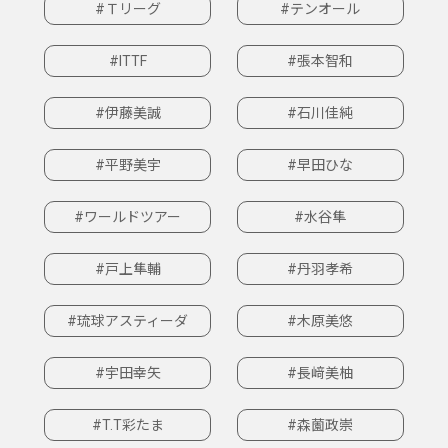
#Ｔリーグ
#テンオール
#ITTF
#張本智和
#伊藤美誠
#石川佳純
#平野美宇
#早田ひな
#ワールドツアー
#水谷隼
#戸上隼輔
#丹羽孝希
#琉球アスティーダ
#木原美悠
#宇田幸矢
#長﨑美柚
#T.T彩たま
#森薗政崇