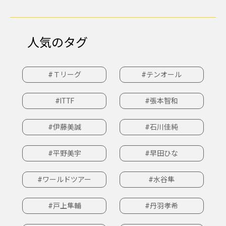
人気のタグ
#Ｔリーグ
#テンオール
#ITTF
#張本智和
#伊藤美誠
#石川佳純
#平野美宇
#早田ひな
#ワールドツアー
#水谷隼
#戸上隼輔
#丹羽孝希