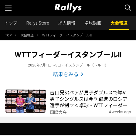
トップ
Rallys Store
求人情報
卓球動画
大会報道
TOP
/
大会報道
/
WTTフィーダーイスタンブールⅡ
WTTフィーダーイスタンブールⅡ
2026年7月1日〜5日・イスタンブール（トルコ）
結果をみる
吉山兄弟ペアが男子ダブルスで準V
男子シングルスは今季躍進のロシア
選手が制す＜卓球・WTTフィーダー
イスタンブールⅡ2026＞
4 weeks ago
国際大会