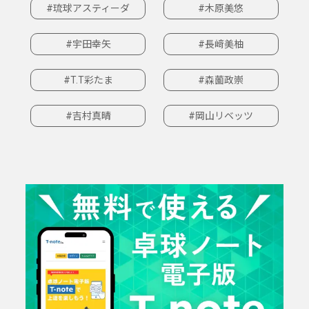
#琉球アスティーダ
#木原美悠
#宇田幸矢
#長﨑美柚
#T.T彩たま
#森薗政崇
#吉村真晴
#岡山リベッツ