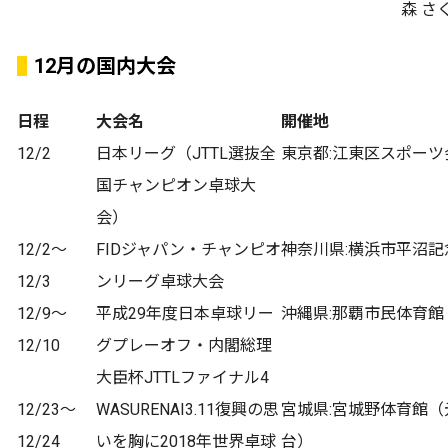
森 さ
12月の国内大会
日程
大会名
開催地
12/2
日本リーグ（JTTL選抜全
東京都:江東区スポーツ
国チャンピオン卓球大
会）
12/2～
FIDジャパン・チャンピオ
神奈川県:横浜市平沼記
12/3
ンリーグ卓球大会
12/9～
平成29年度日本卓球リー
沖縄県:那覇市民体育館
12/10
グプレーオフ・内閣総理
大臣杯JTTLファイナル4
12/23～
WASURENAI3.11復興の思
宮城県:宮城野体育館
12/24
いを胸に2018年世界卓球
台）