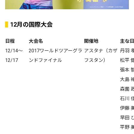
12月の国際大会
日程
大会名
開催地
主な
12/14～
2017ワールドツアーグラ
アスタナ（カザ
丹羽 
12/17
ンドファイナル
フスタン）
松平 
張本 
大島 
森薗 
石川 
伊藤 
早田 
平野 