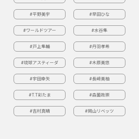
#平野美宇
#早田ひな
#ワールドツアー
#水谷隼
#戸上隼輔
#丹羽孝希
#琉球アスティーダ
#木原美悠
#宇田幸矢
#長﨑美柚
#T.T彩たま
#森薗政崇
#吉村真晴
#岡山リベッツ