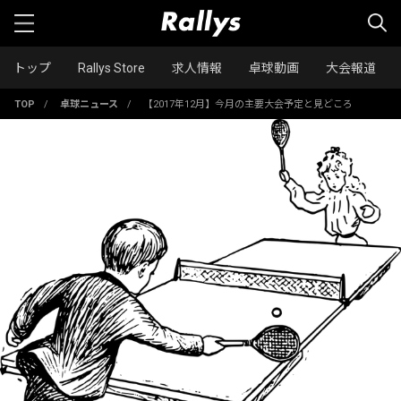
トップ
Rallys Store
求人情報
卓球動画
大会報道
TOP
/
卓球ニュース
/
【2017年12月】今月の主要大会予定と見どころ