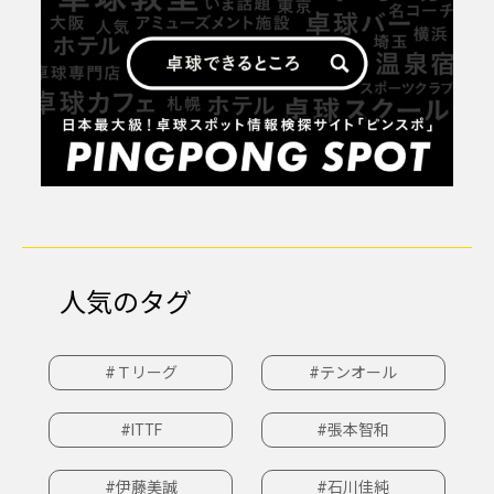
人気のタグ
#Ｔリーグ
#テンオール
#ITTF
#張本智和
#伊藤美誠
#石川佳純