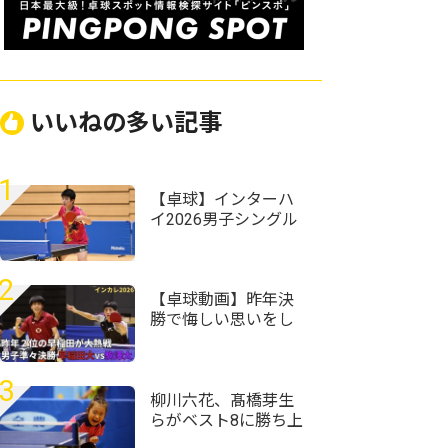
いいねの多い記事
1
【卓球】インターハ
イ2026男子シングル
スの組み合わせ決
定 昨年準Vの星槎横
浜・伊藤佑太が第1シ
2
ードに
【卓球動画】昨年決
勝で悔しい思いをし
た濵田尚人がラスト
で大熱戦｜インカレ
卓球2026男子準々決
3
勝 早稲田大vs駒澤
柳川六花、髙橋芽生
大
らがベスト8に勝ち上
がる＜卓球・全農杯