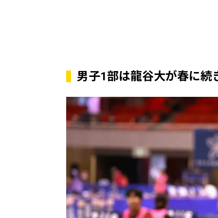
男子1部は龍谷大が春に続