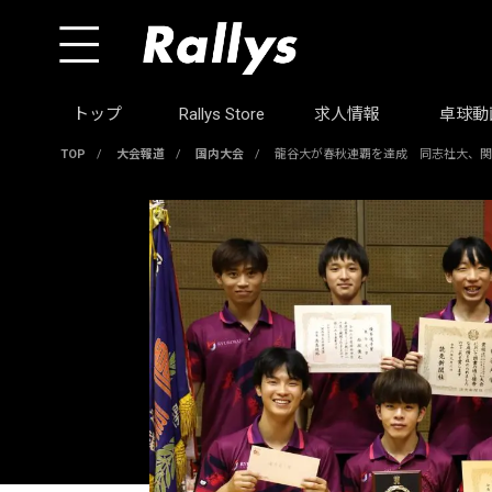
トップ
Rallys Store
求人情報
卓球動
TOP
/
大会報道
/
国内大会
/
龍谷大が春秋連覇を達成 同志社大、関