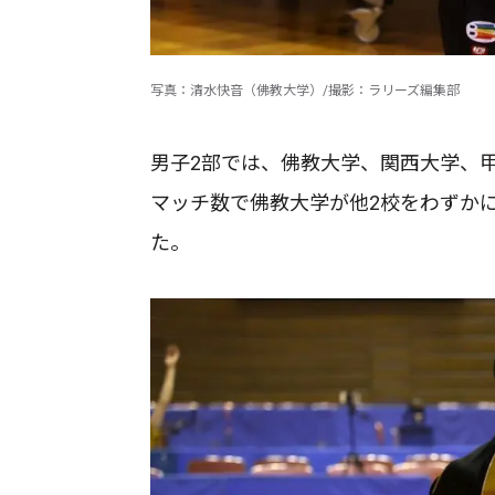
写真：清水快音（佛教大学）/撮影：ラリーズ編集部
男子2部では、佛教大学、関西大学、甲
マッチ数で佛教大学が他2校をわずか
た。