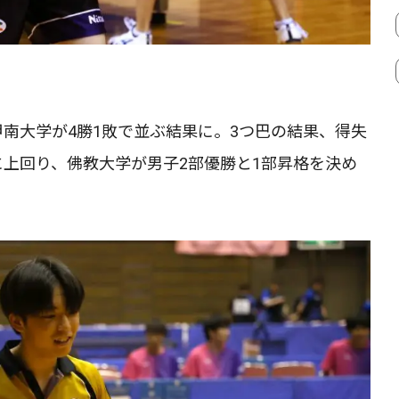
南大学が4勝1敗で並ぶ結果に。3つ巴の結果、得失
に上回り、佛教大学が男子2部優勝と1部昇格を決め