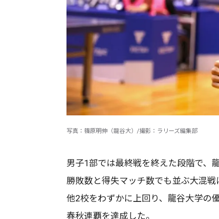
写真：篠原明伸（龍谷大）/撮影：ラリーズ編集部
男子1部では最終戦を終えた段階で、
勝敗数と得失マッチ数でも並ぶ大混戦
他2校をわずかに上回り、龍谷大学の
春秋連覇を達成した。