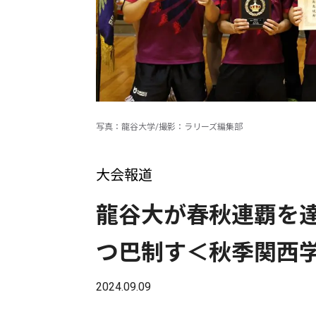
写真：龍谷大学/撮影：ラリーズ編集部
大会報道
龍谷大が春秋連覇を
つ巴制す＜秋季関西学
2024.09.09