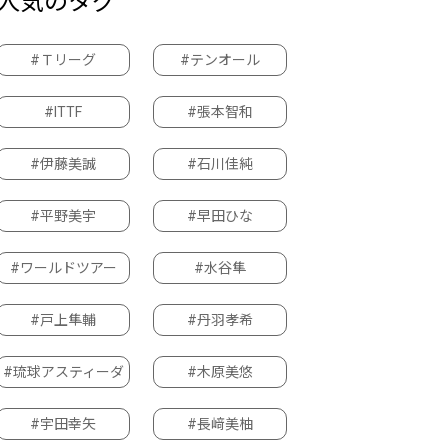
人気のタグ
#Ｔリーグ
#テンオール
#ITTF
#張本智和
#伊藤美誠
#石川佳純
#平野美宇
#早田ひな
#ワールドツアー
#水谷隼
#戸上隼輔
#丹羽孝希
#琉球アスティーダ
#木原美悠
#宇田幸矢
#長﨑美柚