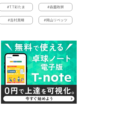
#T.T彩たま
#森薗政崇
#吉村真晴
#岡山リベッツ