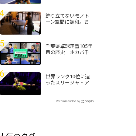
全日本ホカバ2026/バ
ンビ女子1～3回戦＞
4
飾り立てないモノト
ーン空間に調和。お
丸山ホテルがT4
OFFICEで仕掛けるサ
ウナと湯上がりの対
5
話
千葉県卓球連盟105年
目の歴史 ホカバ千
葉代表19人が決定＜
全農杯2026年全日本
卓球選手権大会（ホ
6
ープス・カブ・バン
世界ランク10位に迫
ビの部）千葉県予選
ったスリージャ・ア
会＞
クラ「粒高ラバーは
コーチに言われて使
い始めた」＜卓球・
Recommended by
WTTチャンピオンズ
横浜2026＞