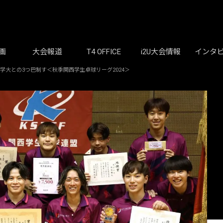
画
大会報道
T4 OFFICE
i2U大会情報
インタ
学大との3つ巴制す＜秋季関西学生卓球リーグ2024＞