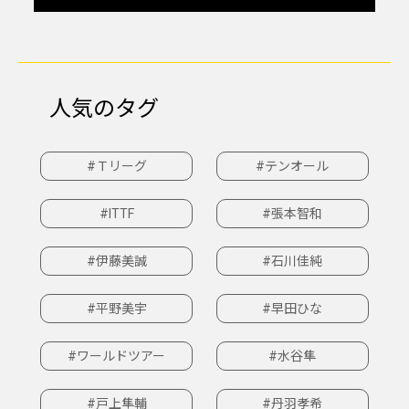
人気のタグ
#Ｔリーグ
#テンオール
#ITTF
#張本智和
#伊藤美誠
#石川佳純
#平野美宇
#早田ひな
#ワールドツアー
#水谷隼
#戸上隼輔
#丹羽孝希