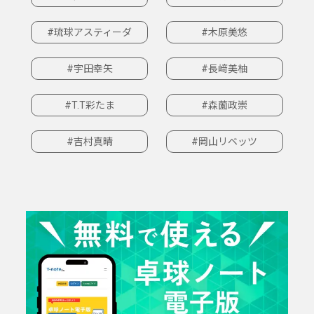
#琉球アスティーダ
#木原美悠
#宇田幸矢
#長﨑美柚
#T.T彩たま
#森薗政崇
#吉村真晴
#岡山リベッツ