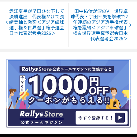
赤江夏星が早田ひな下して
田中佑汰が涙のV 世界卓
決勝進出 代表権かけて長
球代表・宇田幸矢を撃破で2
﨑美柚と激突＜アジア卓球
年連続のアジア選手権代表
選手権＆世界選手権予選会
権を獲得＜アジア卓球選手
日本代表選考会2026＞
権＆世界選手権予選会日本
代表選考会2026＞