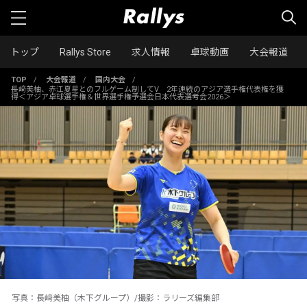
トップ
Rallys Store
求人情報
卓球動画
大会報道
TOP
/
大会報道
/
国内大会
/
長﨑美柚、赤江夏星とのフルゲーム制してV 2年連続のアジア選手権代表権を獲
得＜アジア卓球選手権＆世界選手権予選会日本代表選考会2026＞
写真：長﨑美柚（木下グループ）/撮影：ラリーズ編集部