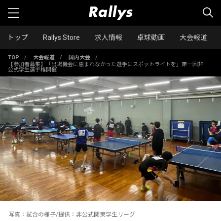
トップ
Rallys Store
求人情報
卓球動画
大会報道
TOP
/
大会報道
/
国内大会
/
【参加者募集】「出場機会に恵まれなかった選手にスポットライトを」第一回非
公式学生選手権開催
写真：試合の様子/提供：非公式関東学生リーグ