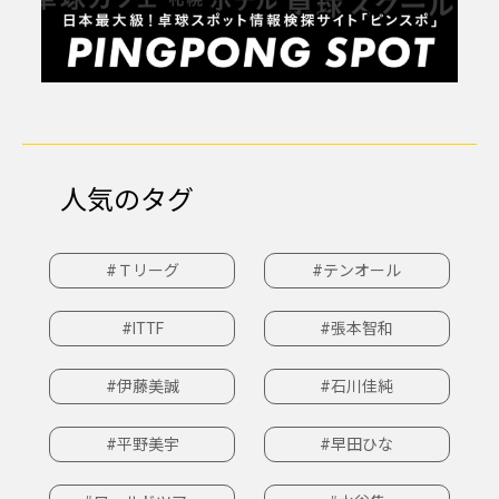
人気のタグ
#Ｔリーグ
#テンオール
#ITTF
#張本智和
#伊藤美誠
#石川佳純
#平野美宇
#早田ひな