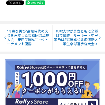
“青春を再び”高校時代の大
札幌大学が男女ともに全種
会を再現した東京同窓卓球
目で優勝 ルーキー・中里
大会 安田学園Aが上位ト
姫乃は3冠達成＜北海道新人
ーナメント優勝
学生卓球選手権大会＞