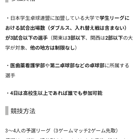
・日本学生卓球連盟に加盟している大学で
学生リーグに
おける試合出場数（ダブルス、入れ替え戦は含まない）
が3試合以下の選手
（関東は
3部以下
、関西は
2部以下
の大
学が対象、
他の地方は制限なし
）
・
医歯薬看護学部
や
第二卓球部などの卓球部
に所属する
選手
・
4日は高校生以上であれば誰でも参加可能
競技方法
3～4人の予選リーグ（3ゲームマッチ2ゲーム先取）