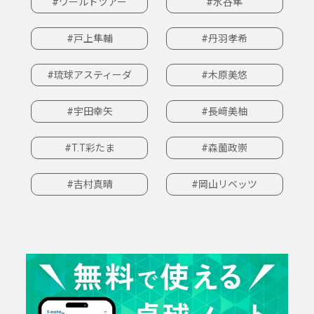
#ワールドツアー
#水谷隼
#戸上隼輔
#丹羽孝希
#琉球アスティーダ
#木原美悠
#宇田幸矢
#長﨑美柚
#T.T彩たま
#森薗政崇
#吉村真晴
#岡山リベッツ