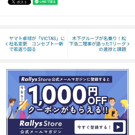
ヤマト卓球が「VICTAS」に
木下グループが名乗り！松
社名変更 コンセプト一新
下浩二理事が語ったTリーグ
で若返り図る
の進捗と課題