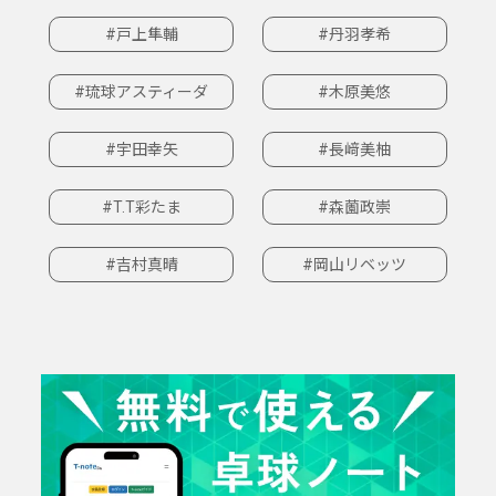
#戸上隼輔
#丹羽孝希
#琉球アスティーダ
#木原美悠
#宇田幸矢
#長﨑美柚
#T.T彩たま
#森薗政崇
#吉村真晴
#岡山リベッツ