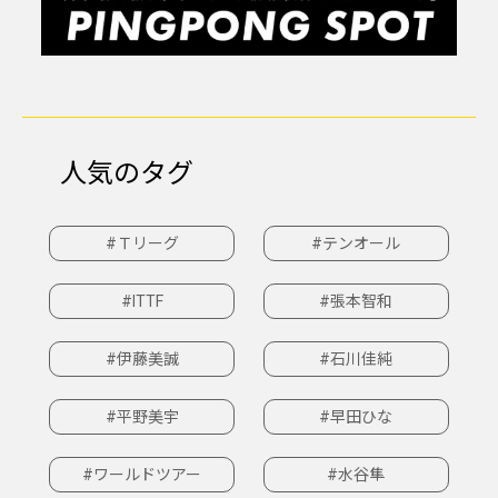
人気のタグ
#Ｔリーグ
#テンオール
#ITTF
#張本智和
#伊藤美誠
#石川佳純
#平野美宇
#早田ひな
#ワールドツアー
#水谷隼