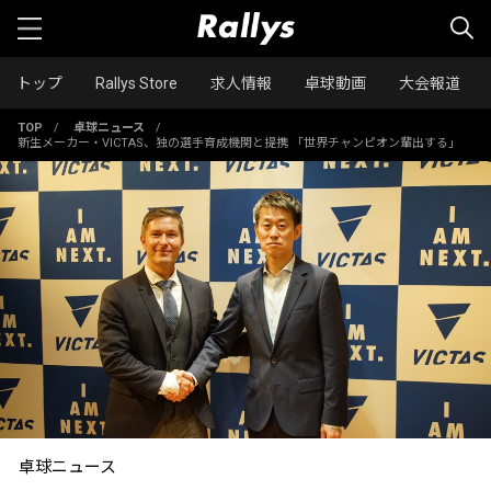
トップ
Rallys Store
求人情報
卓球動画
大会報道
TOP
/
卓球ニュース
/
新生メーカー・VICTAS、独の選手育成機関と提携 「世界チャンピオン輩出する」
卓球ニュース