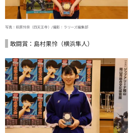
写真：萩原怜奈（四天王寺）/撮影：ラリーズ編集部
敢闘賞：島村果怜（横浜隼人）