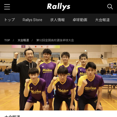
トップ
Rallys Store
求人情報
卓球動画
大会報道
TOP
/
大会報道
/
第52回全国高校選抜卓球大会