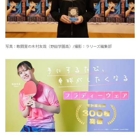
写真：敢闘賞の木村友哉（野田学園高）/撮影：ラリーズ編集部