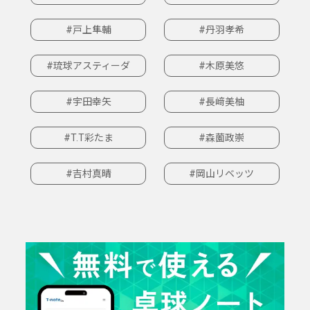
#戸上隼輔
#丹羽孝希
#琉球アスティーダ
#木原美悠
#宇田幸矢
#長﨑美柚
#T.T彩たま
#森薗政崇
#吉村真晴
#岡山リベッツ