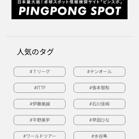
人気のタグ
#Ｔリーグ
#テンオール
#ITTF
#張本智和
#伊藤美誠
#石川佳純
#平野美宇
#早田ひな
#ワールドツアー
#水谷隼