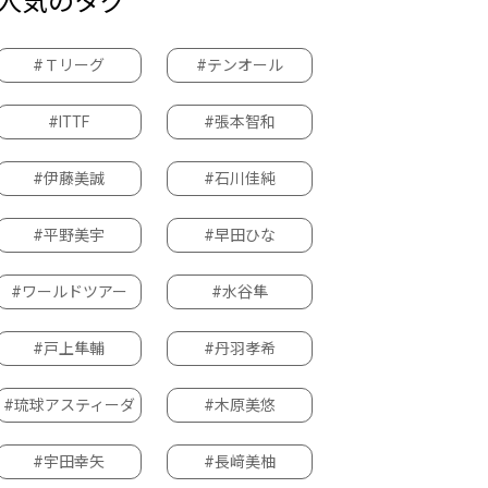
人気のタグ
#Ｔリーグ
#テンオール
#ITTF
#張本智和
#伊藤美誠
#石川佳純
#平野美宇
#早田ひな
#ワールドツアー
#水谷隼
#戸上隼輔
#丹羽孝希
#琉球アスティーダ
#木原美悠
#宇田幸矢
#長﨑美柚