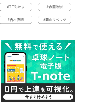
#T.T彩たま
#森薗政崇
#吉村真晴
#岡山リベッツ