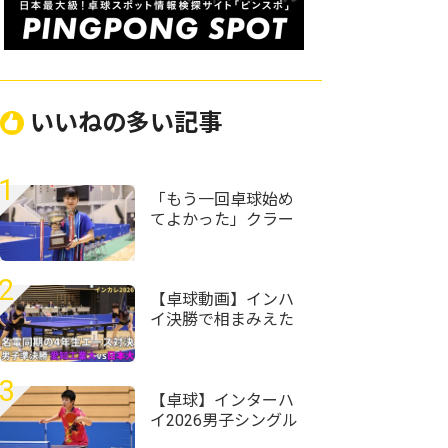
いいねの多い記事
1
「もう一回卓球始め
てよかった」クラー
ク記念国際･山口の村
田悠菜、女子単優勝
＜第59回全国高等学
2
校定時制通信制卓球
【卓球動画】インハ
大会＞
イ決勝で相まみえた
愛工大名電同期 ラ
ストインカレで単複
激突 吉山和希vs面
3
田知己の1年生対決も
【卓球】インターハ
実現｜インカレ卓球
イ2026男子シングル
2026男子準決勝 愛
スの組み合わせ決