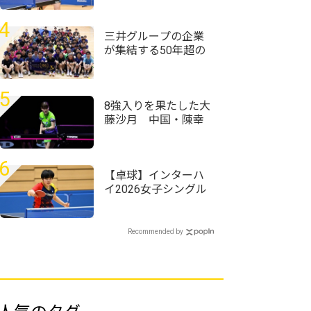
知工業大vs日本大
定 昨年準Vの星槎横
浜・伊藤佑太が第1シ
4
ードに
三井グループの企業
が集結する50年超の
歴史ある大会 企業
対抗戦は三井住友信
託銀行が頂点に＜卓
5
球・オール三井2026
8強入りを果たした大
＞
藤沙月 中国・陳幸
同との対戦に「前回
以上に良い試合をし
て勝ちにいきたい」
6
＜卓球・WTTチャン
【卓球】インターハ
ピオンズ横浜2026＞
イ2026女子シングル
スの組み合わせ決
定 第1シードには四
天王寺・髙森愛央が
Recommended by
入る