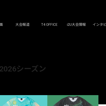
画
大会報道
T4 OFFICE
i2U大会情報
インタ
2026シーズン