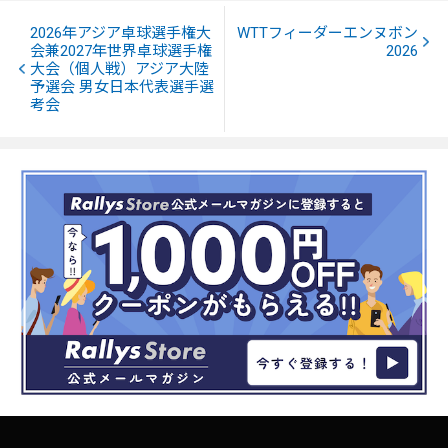
2026年アジア卓球選手権大
WTTフィーダーエンヌボン
会兼2027年世界卓球選手権
2026
大会（個人戦）アジア大陸
予選会 男女日本代表選手選
考会