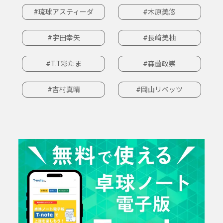
#琉球アスティーダ
#木原美悠
#宇田幸矢
#長﨑美柚
#T.T彩たま
#森薗政崇
#吉村真晴
#岡山リベッツ