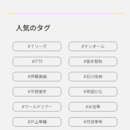
人気のタグ
#Ｔリーグ
#テンオール
#ITTF
#張本智和
#伊藤美誠
#石川佳純
#平野美宇
#早田ひな
#ワールドツアー
#水谷隼
#戸上隼輔
#丹羽孝希