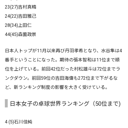
23(27)吉村真晴
24(22)吉田雅己
28(34)上田仁
44(45)森薗政崇
日本人トップが11月以来再び丹羽孝希となり、水谷隼は4
番手ということになった。期待の張本智和は11位まで順
位を上げている。前回42位だった村松雄斗は72位までラ
ンクダウン。前回59位の吉田海偉も272位まで下がるな
ど、新ランキング制度の影響を大きく受けている。
日本女子の卓球世界ランキング（50位まで)
4 (5)石川佳純