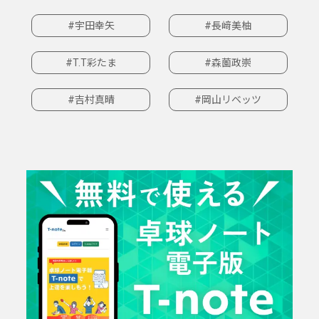
#宇田幸矢
#長﨑美柚
#T.T彩たま
#森薗政崇
#吉村真晴
#岡山リベッツ