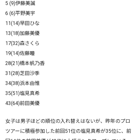
5 (9)伊藤美誠
6 (6)平野美宇
11(14)早田ひな
13(18)加藤美優
17(32)森さくら
19(14)佐藤瞳
28(21)橋本帆乃香
31(28)芝田沙季
34(38)浜本由惟
35(51)塩見真希
43(64)前田美優
女子は男子ほどの順位の入れ替えはないが、昨年のプロ
ツアーに積極参加した前回51位の塩見真希が35位に、前