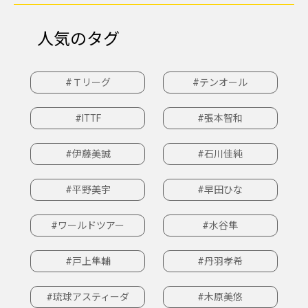
人気のタグ
#Ｔリーグ
#テンオール
#ITTF
#張本智和
#伊藤美誠
#石川佳純
#平野美宇
#早田ひな
#ワールドツアー
#水谷隼
#戸上隼輔
#丹羽孝希
#琉球アスティーダ
#木原美悠