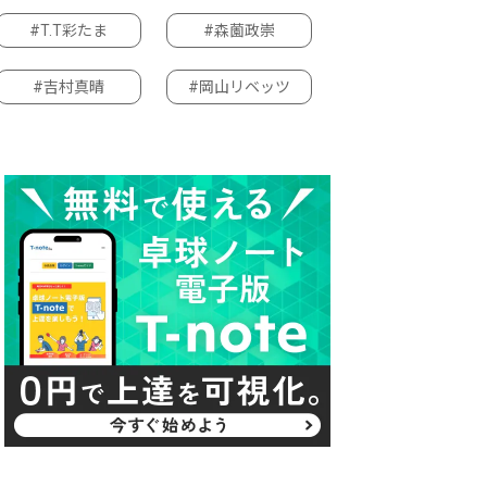
#T.T彩たま
#森薗政崇
#吉村真晴
#岡山リベッツ