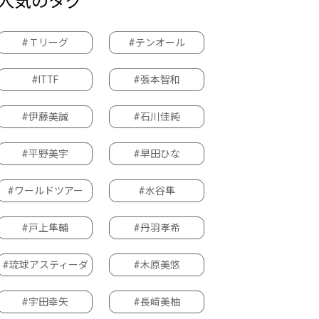
人気のタグ
#Ｔリーグ
#テンオール
#ITTF
#張本智和
#伊藤美誠
#石川佳純
#平野美宇
#早田ひな
#ワールドツアー
#水谷隼
#戸上隼輔
#丹羽孝希
#琉球アスティーダ
#木原美悠
#宇田幸矢
#長﨑美柚