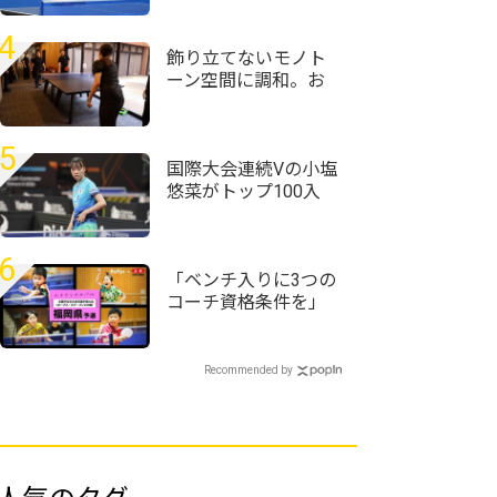
定 第1シードには四
天王寺・髙森愛央が
4
入る
飾り立てないモノト
ーン空間に調和。お
丸山ホテルがT4
OFFICEで仕掛けるサ
ウナと湯上がりの対
5
話
国際大会連続Vの小塩
悠菜がトップ100入
り 女子複で横井咲
桜/大藤沙月ペアが4
位に｜卓球女子世界
6
ランキング（2026年
「ベンチ入りに3つの
第32週）
コーチ資格条件を」
＜全農杯2026年全日
本卓球選手権大会
（ホープス・カブ・
Recommended by
バンビの部）福岡県
予選会＞