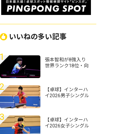
いいねの多い記事
1
張本智和が8強入り
世界ランク18位・向
鵬にストレート勝利
＜卓球・WTTチャン
ピオンズ横浜2026＞
2
【卓球】インターハ
イ2026男子シングル
スの組み合わせ決
定 昨年準Vの星槎横
浜・伊藤佑太が第1シ
3
ードに
【卓球】インターハ
イ2026女子シングル
スの組み合わせ決