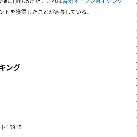
と大幅に順位あげた。これは
香港オープン男子シング
イントを獲得したことが寄与している。
ンキング
15815