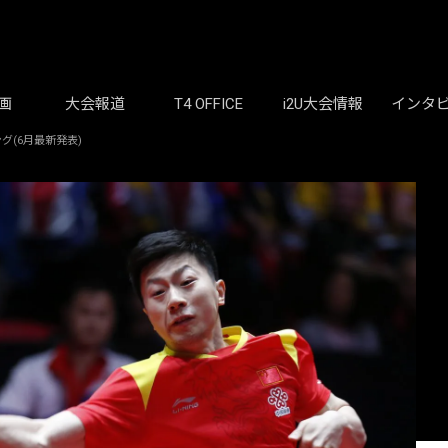
画
大会報道
T4 OFFICE
i2U大会情報
インタ
グ(6月最新発表)