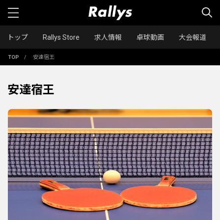
トップ
Rallys Store
求人情報
卓球動画
大会報道
TOP
/
安達宿王
安達宿王