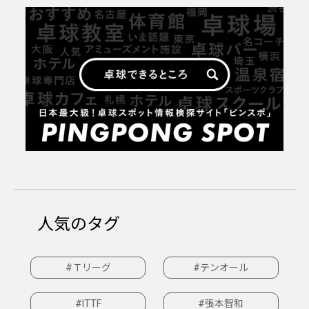
人気のタグ
#Ｔリーグ
#テンオール
#ITTF
#張本智和