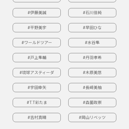
#伊藤美誠
#石川佳純
#平野美宇
#早田ひな
#ワールドツアー
#水谷隼
#戸上隼輔
#丹羽孝希
#琉球アスティーダ
#木原美悠
#宇田幸矢
#長﨑美柚
#T.T彩たま
#森薗政崇
#吉村真晴
#岡山リベッツ