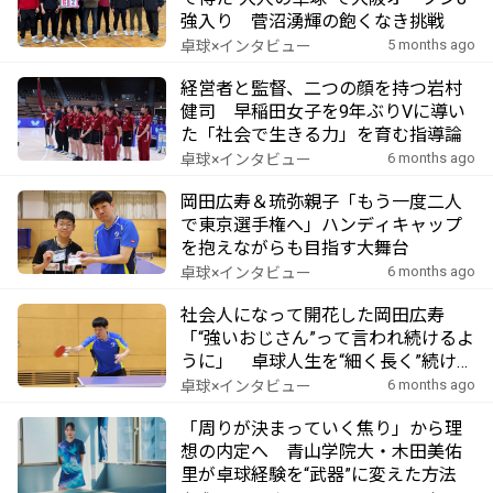
強入り 菅沼湧輝の飽くなき挑戦
5 months ago
卓球×インタビュー
経営者と監督、二つの顔を持つ岩村
健司 早稲田女子を9年ぶりVに導い
た「社会で生きる力」を育む指導論
6 months ago
卓球×インタビュー
岡田広寿＆琉弥親子「もう一度二人
で東京選手権へ」ハンディキャップ
を抱えながらも目指す大舞台
6 months ago
卓球×インタビュー
社会人になって開花した岡田広寿
「“強いおじさん”って言われ続けるよ
うに」 卓球人生を“細く長く”続ける
秘訣
6 months ago
卓球×インタビュー
「周りが決まっていく焦り」から理
想の内定へ 青山学院大・木田美佑
里が卓球経験を“武器”に変えた方法