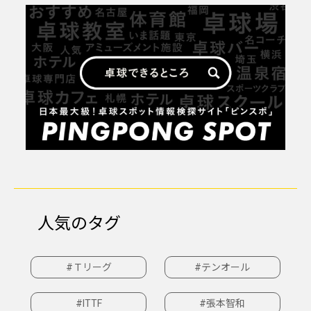
人気のタグ
#Ｔリーグ
#テンオール
#ITTF
#張本智和