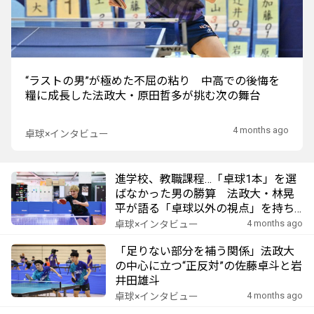
“ラストの男”が極めた不屈の粘り 中高での後悔を
糧に成長した法政大・原田哲多が挑む次の舞台
4 months ago
卓球×インタビュー
進学校、教職課程…「卓球1本」を選
ばなかった男の勝算 法政大・林晃
平が語る「卓球以外の視点」を持ち
続けるメリット
4 months ago
卓球×インタビュー
「足りない部分を補う関係」法政大
の中心に立つ“正反対”の佐藤卓斗と岩
井田雄斗
4 months ago
卓球×インタビュー