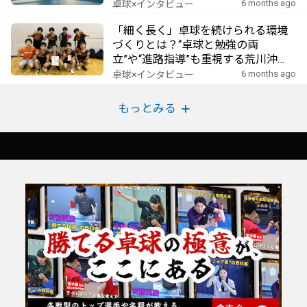
6 months ago
卓球×インタビュー
「細く長く」卓球を続けられる環境
づくりとは？“卓球と勉強の両
立”や“進路指導”も重視する荒川沖
TTC
6 months ago
卓球×インタビュー
もっとみる