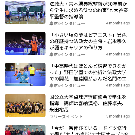
法政大・宮本勝典総監督が30年前か
ら学生に求める”3つの約束”と大谷泰
平監督の指導論
4 months ago
卓球×インタビュー
「小さい頃の夢はピアニスト」異色
の経歴持つ法政大の主将・岩永宗久
が語るキャリアの作り方
4 months ago
卓球×インタビュー
「中高時代はほとんど練習できなか
った」野田学園での挫折と法政大学
での開花 加藤翔が歩んだ名門のエ
ースとしての4年間
4 months ago
卓球×インタビュー
国公立大学卓球連盟研修会で学生を
指導 講師は喜納漢裕、佐藤卓央、
米田裕哉
5 months ago
ラリーズイベント
「今が一番伸びている」ドイツ修行
で得た“大人の卓球”で大阪オープン8