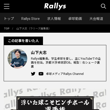
トップ
Rallys Store
求人情報
卓球動画
大会報道
TOP
/
山下大志（ラリーズ編集長）
この記事を書いた人
山下大志
Rallys編集長。学生卓球を愛し、主にYouTubeでの企
画を担当。京都大学卓球部OB。戦型：右シェーク裏
裏
卓球メディアRallys Channel