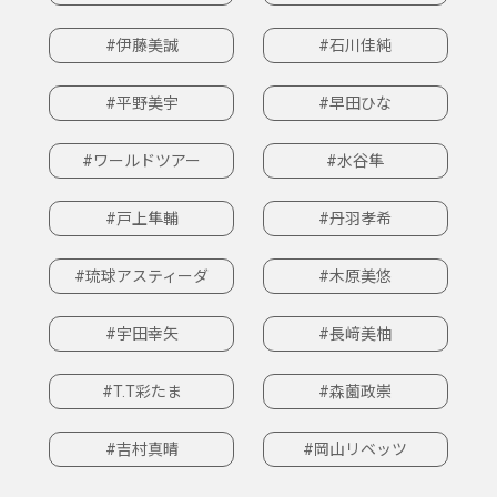
#伊藤美誠
#石川佳純
#平野美宇
#早田ひな
#ワールドツアー
#水谷隼
#戸上隼輔
#丹羽孝希
#琉球アスティーダ
#木原美悠
#宇田幸矢
#長﨑美柚
#T.T彩たま
#森薗政崇
#吉村真晴
#岡山リベッツ