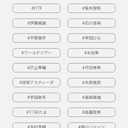
#ITTF
#張本智和
#伊藤美誠
#石川佳純
#平野美宇
#早田ひな
#ワールドツアー
#水谷隼
#戸上隼輔
#丹羽孝希
#琉球アスティーダ
#木原美悠
#宇田幸矢
#長﨑美柚
#T.T彩たま
#森薗政崇
#吉村真晴
#岡山リベッツ