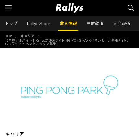
トップ
Rallys Store
求人情報
卓球動画
大会報道
TOP
/
キャリア
/
【卓球アルバイト】Rallysが運営するPING PONG PARKイオンモール幕張新都心
店で受付・イベントスタッフ募集！
キャリア