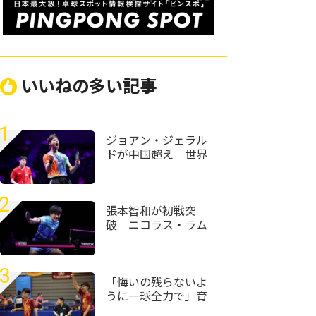
いいねの多い記事
1
ジョアン・ジェラル
ドが中国超え 世界
ランク12位・温瑞博
を破る＜卓球・WTT
チャンピオンズ横浜
2
2026＞
張本智和が初戦突
破 ニコラス・ラム
を破り好発進＜卓
球・WTTチャンピオ
ンズ横浜2026＞
3
「悔いの残らないよ
うに一球全力で」育
英・坂根士湧/南部一