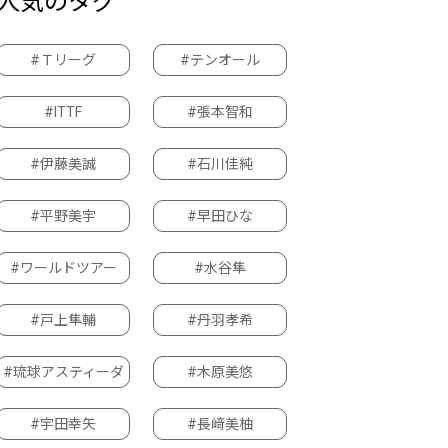
人気のタグ
#Ｔリーグ
#テンオール
#ITTF
#張本智和
#伊藤美誠
#石川佳純
#平野美宇
#早田ひな
#ワールドツアー
#水谷隼
#戸上隼輔
#丹羽孝希
#琉球アスティーダ
#木原美悠
#宇田幸矢
#長﨑美柚