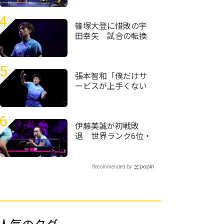
騎ペアが激戦乗り越
え初優勝＜卓球・近
4
畿高校選手権2026/男
篠塚大登に惜敗の宇
子ダブルス＞
田幸矢 試合の転換
点に「どう自分で調
整していくか少し迷
った」＜卓球・WTT
5
チャンピオンズ横浜
張本智和「僕だけサ
2026＞
ービスが上手くない
自信がある」強化し
てきたサービスで初
戦完勝＜卓球・WTT
6
チャンピオンズ横浜
伊藤美誠が初戦敗
2026＞
退 世界ランク6位・
王藝迪に惜敗＜卓
球・WTTチャンピオ
ンズ横浜2026＞
Recommended by