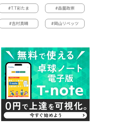
#T.T彩たま
#森薗政崇
#吉村真晴
#岡山リベッツ