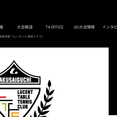
画
大会報道
T4 OFFICE
i2U大会情報
インタ
興卓球場「ルーセント卓球クラブ」