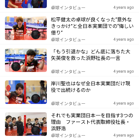
4 years ago
卓球インタビュー
松平健太の卓球が良くなった“意外な
きっかけ”と全日本実業団での“悔しい
借り”
4 years ago
卓球インタビュー
「もう引退かな」どん底に落ちた大
矢英俊を救った浜野社長の一言
4 years ago
卓球インタビュー
岸川聖也はなぜ全日本実業団だけ現
役で出続けるのか
4 years ago
卓球インタビュー
それでも実業団日本一を目指す3つの
理由 ファースト代表取締役社長・
浜野浩
4 years ago
卓球インタビュー