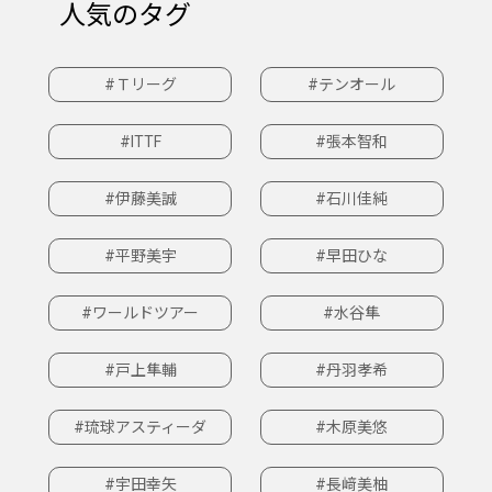
人気のタグ
#Ｔリーグ
#テンオール
#ITTF
#張本智和
#伊藤美誠
#石川佳純
#平野美宇
#早田ひな
#ワールドツアー
#水谷隼
#戸上隼輔
#丹羽孝希
#琉球アスティーダ
#木原美悠
#宇田幸矢
#長﨑美柚