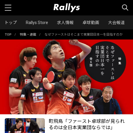
トップ
Rallys Store
求人情報
卓球動画
大会報道
TOP
/
特集・連載
/
なぜファーストはそこまで実業団日本一を目指すのか
町飛鳥「ファースト卓球部が見られ
るのは全日本実業団ならでは」