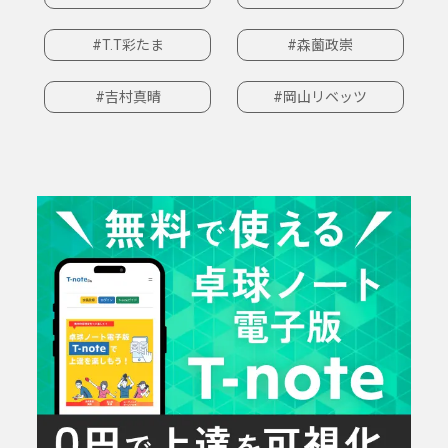
#T.T彩たま
#森薗政崇
#吉村真晴
#岡山リベッツ