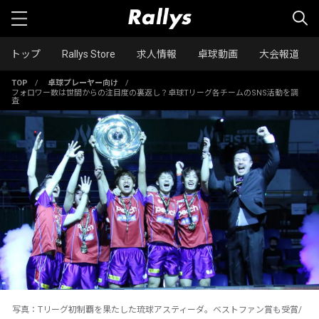
トップ
Rallys Store
求人情報
卓球動画
大会報道
TOP
/
卓球プレーヤー向け
/
フォロワー数は世間からの注目度の裏返し？卓球Tリーグ各チームのSNS活動を調
査
写真：Tリーグ初制覇を果たした琉球アスティーダ。ベストファン賞も受賞/