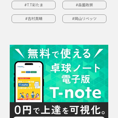
#T.T彩たま
#森薗政崇
#吉村真晴
#岡山リベッツ