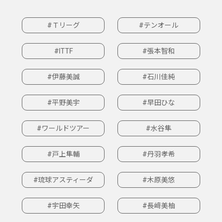
#Ｔリーグ
#テンオール
#ITTF
#張本智和
#伊藤美誠
#石川佳純
#平野美宇
#早田ひな
#ワールドツアー
#水谷隼
#戸上隼輔
#丹羽孝希
#琉球アスティーダ
#木原美悠
#宇田幸矢
#長﨑美柚