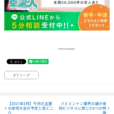
Powered by popIn
#Ｔリーグ
【2021年3月】今月の主要
バドミントン業界の雄が卓
な卓球大会の予定と見どこ
球ビジネスに感じた6つの特
ろ
徴