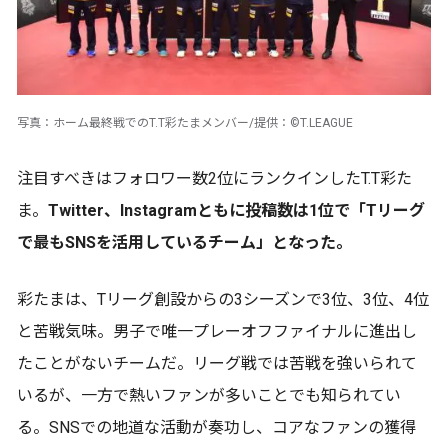
写真：ホーム最終戦でのT.T彩たまメンバー/提供：©T.LEAGUE
注目すべきはフォロワー数2位にランクインしたT.T彩た
ま。
Twitter、Instagramともに投稿数は1位で「Tリーグ
で最もSNSを活用しているチーム」となった。
彩たまは、Tリーグ創設からの3シーズンで3位、3位、4位
と苦戦気味。男子で唯一プレーオフファイナルに進出し
たことがないチームだ。リーグ戦では苦戦を強いられて
いるが、一方で熱いファンが多いことでも知られてい
る。SNSでの地道な活動が奏功し、コアなファンの獲得