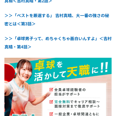
真相＜吉村真晴・第2話＞
＞＞「ベストを厳選する」 吉村真晴、大一番の強さの秘
密とは＜第3話＞
＞＞「卓球男子って、めちゃくちゃ面白いんすよ」＜吉村
真晴・第4話＞