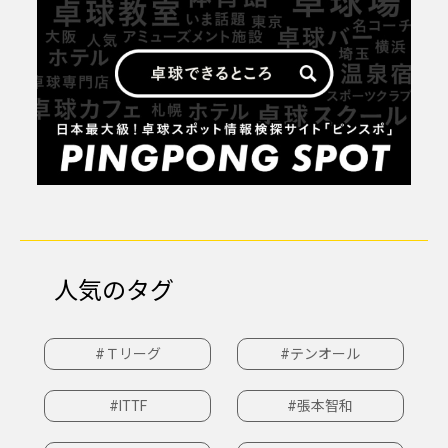
人気のタグ
#Ｔリーグ
#テンオール
#ITTF
#張本智和