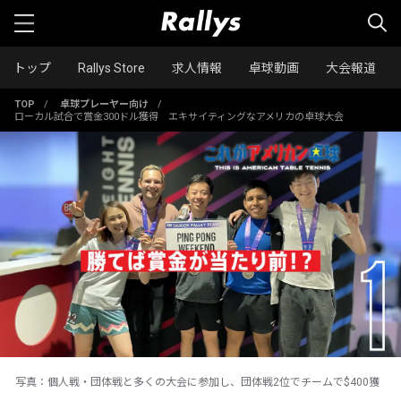
トップ
Rallys Store
求人情報
卓球動画
大会報道
TOP
/
卓球プレーヤー向け
/
ローカル試合で賞金300ドル獲得 エキサイティングなアメリカの卓球大会
写真：個人戦・団体戦と多くの大会に参加し、団体戦2位でチームで$400獲