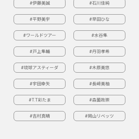
#伊藤美誠
#石川佳純
#平野美宇
#早田ひな
#ワールドツアー
#水谷隼
#戸上隼輔
#丹羽孝希
#琉球アスティーダ
#木原美悠
#宇田幸矢
#長﨑美柚
#T.T彩たま
#森薗政崇
#吉村真晴
#岡山リベッツ