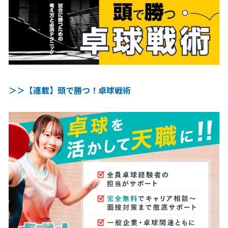
＞＞【連載】頭で勝つ！卓球戦術