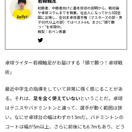
若槻軸足
初級者、中級者向けに基本技術の説明から、戦術論
や卓球コラムまでを執筆。社会人になってから5回全
国に出場し、全日本卓球選手権（マスターズの部・男
子30代以上の部）ではベスト64。まさに“頭で勝
つ！”を体現中。
戦型：右ペン表裏
卓球ライター若槻軸足がお届けする「頭で勝つ！卓球戦
術」
最近中学生の指導をしていて非常に強く感じることがあ
る。それは、
足を全く使えていない
ということだ。卓球
はテニスやバドミントンと違って、選手が動く範囲は狭
い。なにせ卓球台の幅はわずか1.5mだ。バドミントンの
コートは幅が5m以上、さらに前後にも6.7mもあり、どう