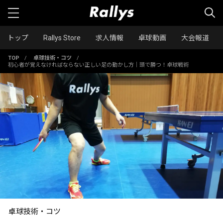
トップ
Rallys Store
求人情報
卓球動画
大会報道
TOP
/
卓球技術・コツ
/
初心者が覚えなければならない正しい足の動かし方｜頭で勝つ！卓球戦術
卓球技術・コツ