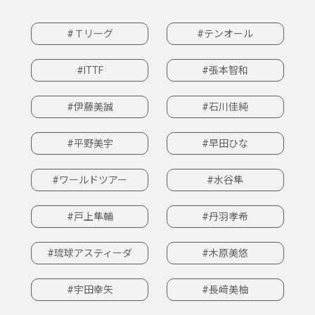
#Ｔリーグ
#テンオール
#ITTF
#張本智和
#伊藤美誠
#石川佳純
#平野美宇
#早田ひな
#ワールドツアー
#水谷隼
#戸上隼輔
#丹羽孝希
#琉球アスティーダ
#木原美悠
#宇田幸矢
#長﨑美柚