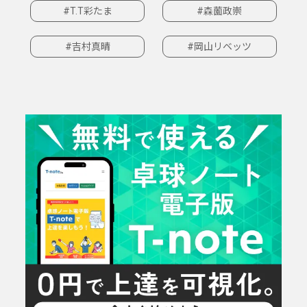
#T.T彩たま
#森薗政崇
#吉村真晴
#岡山リベッツ