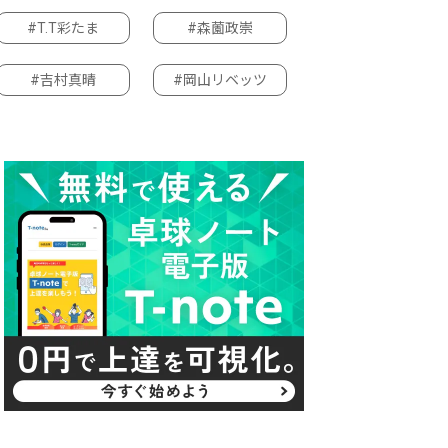
#T.T彩たま
#森薗政崇
#吉村真晴
#岡山リベッツ