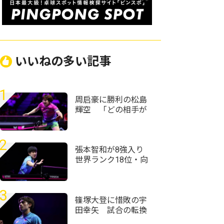
いいねの多い記事
1
周启豪に勝利の松島
輝空 「どの相手が
来ても自分のプレー
ができれば勝てる」
＜卓球・WTTチャン
2
ピオンズ横浜2026＞
張本智和が8強入り
世界ランク18位・向
鵬にストレート勝利
＜卓球・WTTチャン
ピオンズ横浜2026＞
3
篠塚大登に惜敗の宇
田幸矢 試合の転換
点に「どう自分で調