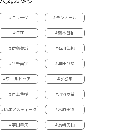
人気のタグ
#Ｔリーグ
#テンオール
#ITTF
#張本智和
#伊藤美誠
#石川佳純
#平野美宇
#早田ひな
#ワールドツアー
#水谷隼
#戸上隼輔
#丹羽孝希
#琉球アスティーダ
#木原美悠
#宇田幸矢
#長﨑美柚