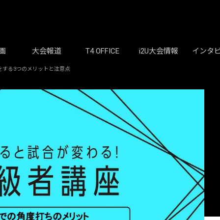
画
大会報道
T4 OFFICE
i2U大会情報
インタ
をする3つのメリットと注意点