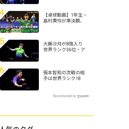
整していくか少し迷
った」＜卓球・WTT
4
チャンピオンズ横浜
【卓球動画】1年生・
2026＞
島村果怜が準決勝、
決勝と殊勲の白星
「来年も同じメンバ
ーで戦える」専修大
5
学、11年ぶり16回目
大藤沙月が8強入り
のV｜インカレ卓球
世界ランク36位・ア
2026女子
メリカのエース下す
＜卓球・WTTチャン
ピオンズ横浜2026＞
6
張本智和の次戦の相
手は世界ランク18
位・向鵬に USスマ
ッシュ快進撃のシド
レンコ破る＜卓球・
Recommended by
WTTチャンピオンズ
横浜2026＞