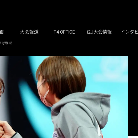
画
大会報道
T4 OFFICE
i2U大会情報
インタ
卓球戦術