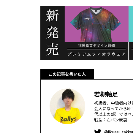
この記事を書いた人
若槻軸足
初級者、中級者向け
会人になってから5
代以上の部）ではベス
戦型：右ペン表裏
@jikuasi_takky