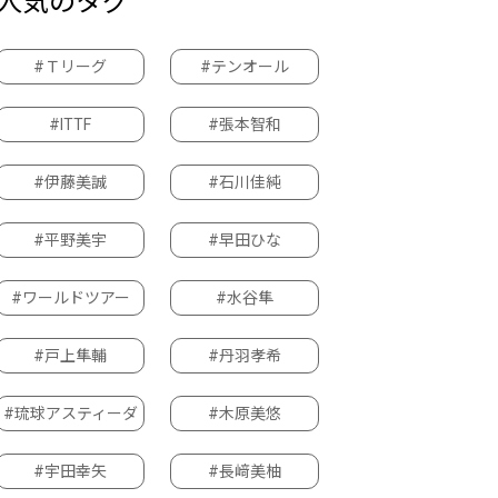
人気のタグ
#Ｔリーグ
#テンオール
#ITTF
#張本智和
#伊藤美誠
#石川佳純
#平野美宇
#早田ひな
#ワールドツアー
#水谷隼
#戸上隼輔
#丹羽孝希
#琉球アスティーダ
#木原美悠
#宇田幸矢
#長﨑美柚