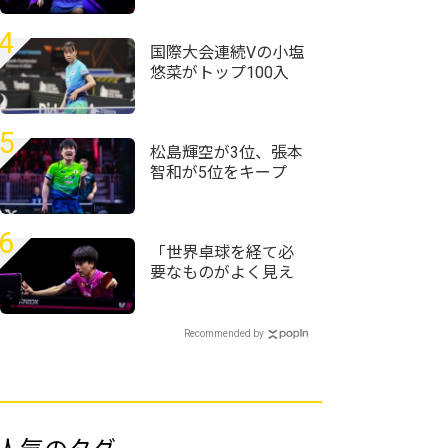
卓球・WTTチャンピ
オンズ横浜2026＞
4
国際大会連続Vの小塩
悠菜がトップ100入
り 女子複で横井咲
桜/大藤沙月ペアが4
位に｜卓球女子世界
5
ランキング（2026年
松島輝空が3位、張本
第32週）
智和が5位をキープ
国際大会V・ロシアの
20歳がトップ100入り
｜卓球男子世界ラン
6
キング（2026年第32
「世界卓球を経て必
週）
要なものがよく見え
た」篠塚大登が4強入
り＜卓球・WTTチャ
ンピオンズ横浜2026
Recommended by
＞