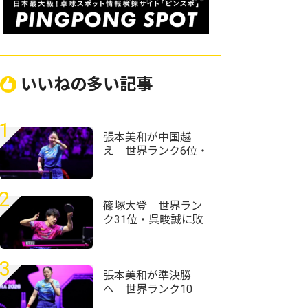
いいねの多い記事
1
張本美和が中国越
え 世界ランク6位・
王藝迪に勝利で決勝
進出＜卓球・WTTチ
ャンピオンズ横浜
2
2026＞
篠塚大登 世界ラン
ク31位・呉晙誠に敗
れ4強敗退＜卓球・
WTTチャンピオンズ
横浜2026＞
3
張本美和が準決勝
へ 世界ランク10
位・申裕斌に勝利＜