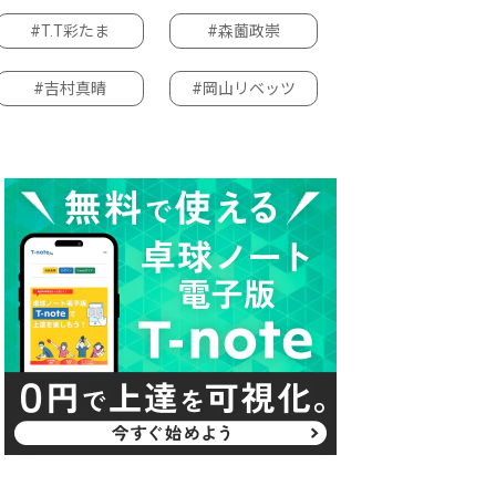
#T.T彩たま
#森薗政崇
#吉村真晴
#岡山リベッツ