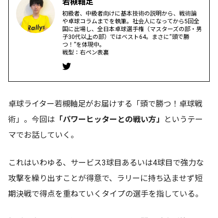
若槻軸足
初級者、中級者向けに基本技術の説明から、戦術論
や卓球コラムまでを執筆。社会人になってから5回全
国に出場し、全日本卓球選手権（マスターズの部・男
子30代以上の部）ではベスト64。まさに“頭で勝
つ！”を体現中。
戦型：右ペン表裏
卓球ライター若槻軸足がお届けする「頭で勝つ！卓球戦
術」。今回は
「パワーヒッターとの戦い方」
というテー
マでお話していく。
これはいわゆる、サービス3球目あるいは4球目で強力な
攻撃を繰り出すことが得意で、ラリーに持ち込ませず短
期決戦で得点を重ねていくタイプの選手を指している。