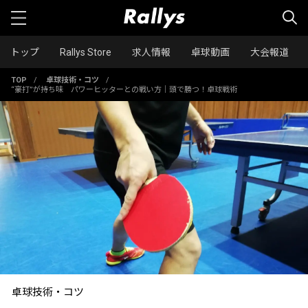
トップ
Rallys Store
求人情報
卓球動画
大会報道
TOP
/
卓球技術・コツ
/
“豪打”が持ち味 パワーヒッターとの戦い方｜頭で勝つ！卓球戦術
卓球技術・コツ