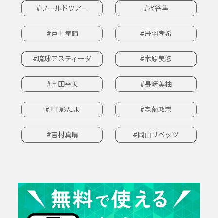
#ワールドツアー
#水谷隼
#戸上隼輔
#丹羽孝希
#琉球アスティーダ
#木原美悠
#宇田幸矢
#長﨑美柚
#T.T彩たま
#森薗政崇
#吉村真晴
#岡山リベッツ