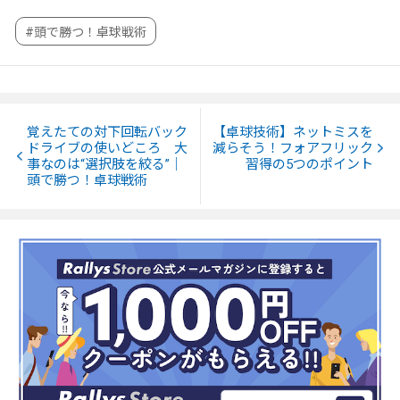
#頭で勝つ！卓球戦術
覚えたての対下回転バック
【卓球技術】ネットミスを
ドライブの使いどころ 大
減らそう！フォアフリック
事なのは“選択肢を絞る”｜
習得の5つのポイント
頭で勝つ！卓球戦術