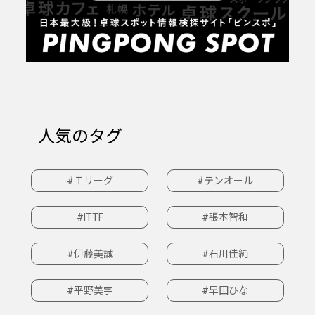
人気のタグ
#Ｔリーグ
#テンオール
#ITTF
#張本智和
#伊藤美誠
#石川佳純
#平野美宇
#早田ひな