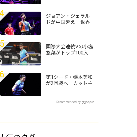
＜卓球・WTTチャン
ピオンズ横浜2026＞
4
ジョアン・ジェラル
ドが中国超え 世界
ランク12位・温瑞博
を破る＜卓球・WTT
チャンピオンズ横浜
5
2026＞
国際大会連続Vの小塩
悠菜がトップ100入
り 女子複で横井咲
桜/大藤沙月ペアが4
位に｜卓球女子世界
6
ランキング（2026年
第1シード・張本美和
第32週）
が2回戦へ カット主
戦型の橋本帆乃香と
の接戦を制す＜卓
球・WTTチャンピオ
Recommended by
ンズ横浜2026＞