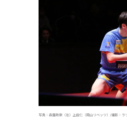
写真：森薗政崇（左）上田仁（岡山リベッツ）/撮影：ラ