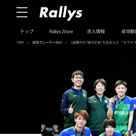
トップ
Rallys Store
求人情報
卓球動
TOP
/
卓球プレーヤー向け
/
2連覇中の“絶対王者”を追走せよ 「木下キ