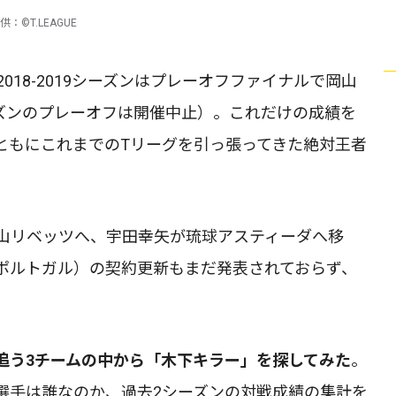
©T.LEAGUE
2018-2019シーズンはプレーオフファイナルで岡山
シーズンのプレーオフは開催中止）。これだけの成績を
ともにこれまでのTリーグを引っ張ってきた絶対王者
山リベッツへ、宇田幸矢が琉球アスティーダへ移
ポルトガル）の契約更新もまだ発表されておらず、
追う3チームの中から「木下キラー」を探してみた
。
選手は誰なのか、過去2シーズンの対戦成績の集計を