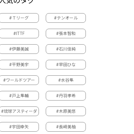
人気のタグ
#Ｔリーグ
#テンオール
#ITTF
#張本智和
#伊藤美誠
#石川佳純
#平野美宇
#早田ひな
#ワールドツアー
#水谷隼
#戸上隼輔
#丹羽孝希
#琉球アスティーダ
#木原美悠
#宇田幸矢
#長﨑美柚