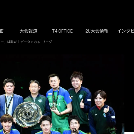
画
大会報道
T4 OFFICE
i2U大会情報
インタ
ラー」は誰だ｜データでみるTリーグ