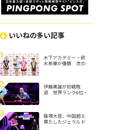
いいねの多い記事
1
木下アカデミー・鈴
木希華が優勝 次の
目標は「一年生で全
中優勝」＜卓球・全
農杯全日本ホカバ
2
2026/ホープス女子＞
伊藤美誠が初戦敗
退 世界ランク6位・
王藝迪に惜敗＜卓
球・WTTチャンピオ
ンズ横浜2026＞
3
篠塚大登、中国超え
果たしたジェラルド
下して準々決勝進出