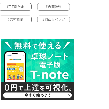
#T.T彩たま
#森薗政崇
#吉村真晴
#岡山リベッツ