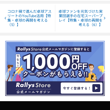
コロナ禍で進んだ卓球アス
卓球ファンを元気づけた実
リートのYouTube活用【特
業団選手の在宅スーパープ
集・卓球の再開を考える
レイ【特集・卓球の再開を
（5）】
考える（6）】