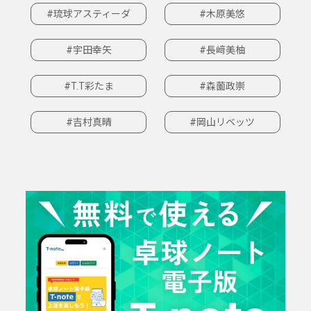
#琉球アスティーダ
#木原美悠
#宇田幸矢
#長﨑美柚
#T.T彩たま
#森薗政崇
#吉村真晴
#岡山リベッツ