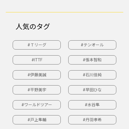
人気のタグ
#Ｔリーグ
#テンオール
#ITTF
#張本智和
#伊藤美誠
#石川佳純
#平野美宇
#早田ひな
#ワールドツアー
#水谷隼
#戸上隼輔
#丹羽孝希