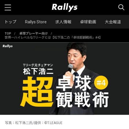
トップ
Rallys Store
求人情報
卓球動画
大会報道
TOP
/
卓球プレーヤー向け
/
世界一ハイレベルなTリーグとは【松下浩二の「卓球超観戦術」#4】
写真：松下浩二氏/提供：©T.LEAGUE