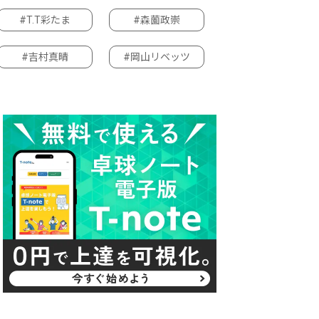
#T.T彩たま
#森薗政崇
#吉村真晴
#岡山リベッツ