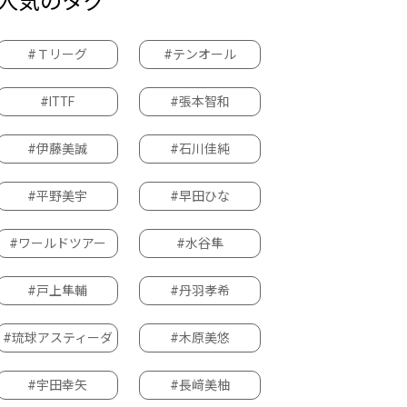
人気のタグ
#Ｔリーグ
#テンオール
#ITTF
#張本智和
#伊藤美誠
#石川佳純
#平野美宇
#早田ひな
#ワールドツアー
#水谷隼
#戸上隼輔
#丹羽孝希
#琉球アスティーダ
#木原美悠
#宇田幸矢
#長﨑美柚