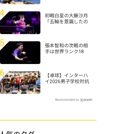
野田学園・岩井田駿
斗/中野琥珀ペアが第
4
1シードに
初戦白星の大藤沙月
「五輪を意識したの
はここ2、3年」坂本
竜介コーチ「五輪を
目指している」＜卓
5
球・WTTチャンピオ
張本智和の次戦の相
ンズ横浜2026＞
手は世界ランク18
位・向鵬に USスマ
ッシュ快進撃のシド
レンコ破る＜卓球・
6
WTTチャンピオンズ
【卓球】インターハ
横浜2026＞
イ2026男子学校対抗
の組み合わせ決定
野田学園高校は前回
王者として迎える夏
Recommended by