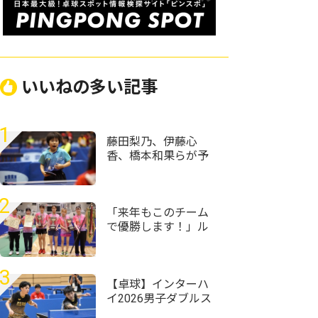
いいねの多い記事
1
藤田梨乃、伊藤心
香、橋本和果らが予
選1位通過＜卓球・全
農杯全日本ホカバ
2026・バンビ女子予
2
選リーグ＞
「来年もこのチーム
で優勝します！」ル
ネサンス大阪が女子
団体初優勝＜第59回
全国高等学校定時制
3
通信制卓球大会＞
【卓球】インターハ
イ2026男子ダブルス
の組み合わせ決定