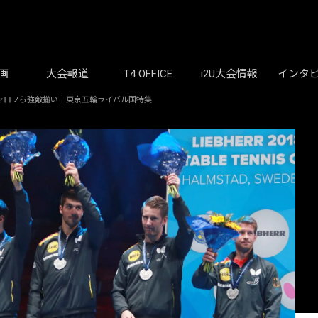
画
大会報道
T4 OFFICE
i2U大会情報
インタ
ャロフら強敵揃い｜東京五輪ライバル国特集