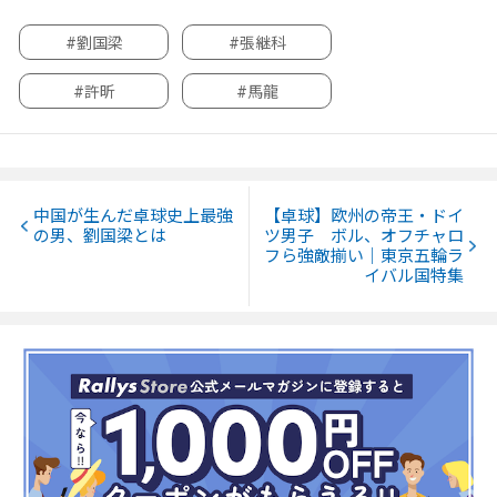
#劉国梁
#張継科
#許昕
#馬龍
中国が生んだ卓球史上最強
【卓球】欧州の帝王・ドイ
の男、劉国梁とは
ツ男子 ボル、オフチャロ
フら強敵揃い｜東京五輪ラ
イバル国特集