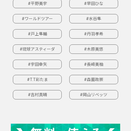
#平野美宇
#早田ひな
#ワールドツアー
#水谷隼
#戸上隼輔
#丹羽孝希
#琉球アスティーダ
#木原美悠
#宇田幸矢
#長﨑美柚
#T.T彩たま
#森薗政崇
#吉村真晴
#岡山リベッツ