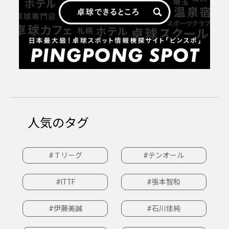
人気のタグ
#Ｔリーグ
#テンオール
#ITTF
#張本智和
#伊藤美誠
#石川佳純