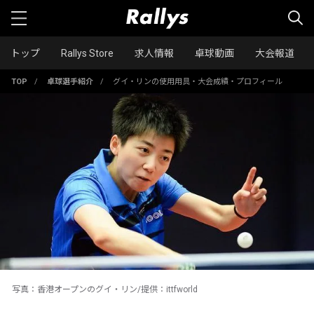
トップ
Rallys Store
求人情報
卓球動画
大会報道
TOP
/
卓球選手紹介
/
グイ・リンの使用用具・大会成績・プロフィール
写真：香港オープンのグイ・リン/提供：ittfworld