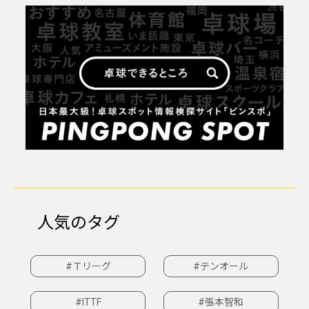
人気のタグ
#Ｔリーグ
#テンオール
#ITTF
#張本智和