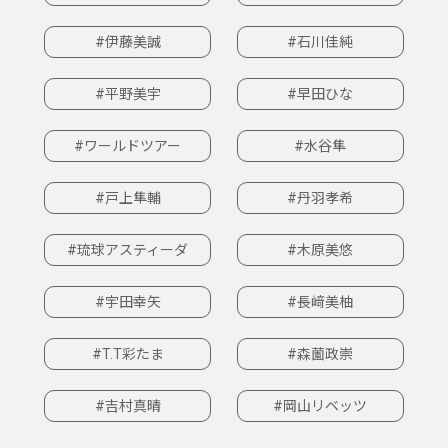
#伊藤美誠
#石川佳純
#平野美宇
#早田ひな
#ワールドツアー
#水谷隼
#戸上隼輔
#丹羽孝希
#琉球アスティーダ
#木原美悠
#宇田幸矢
#長﨑美柚
#T.T彩たま
#森薗政崇
#吉村真晴
#岡山リベッツ