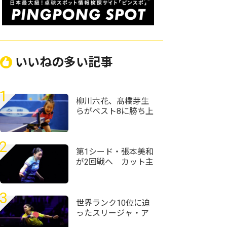
いいねの多い記事
1
柳川六花、髙橋芽生
らがベスト8に勝ち上
がる＜卓球・全農杯
全日本ホカバ2026/バ
ンビ女子1～3回戦＞
2
第1シード・張本美和
が2回戦へ カット主
戦型の橋本帆乃香と
の接戦を制す＜卓
球・WTTチャンピオ
3
ンズ横浜2026＞
世界ランク10位に迫
ったスリージャ・ア
クラ「粒高ラバーは