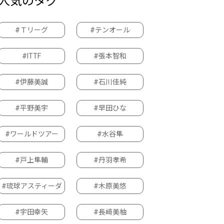
人気のタグ
#Ｔリーグ
#テンオール
#ITTF
#張本智和
#伊藤美誠
#石川佳純
#平野美宇
#早田ひな
#ワールドツアー
#水谷隼
#戸上隼輔
#丹羽孝希
#琉球アスティーダ
#木原美悠
#宇田幸矢
#長﨑美柚