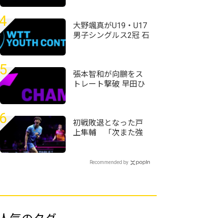
コーチに言われて使
い始めた」＜卓球・
4
WTTチャンピオンズ
大野颯真がU19・U17
横浜2026＞
男子シングルス2冠 石
田心美、村松心菜も
優勝 日本勢が4種目制
覇WTTユースコンテ
5
ンダー・アルマトイ
張本智和が向鵬をス
2026
トレート撃破 早田ひ
な、大藤沙月も8強入
り 日本勢6人が準々決
勝へ WTTチャンピオ
6
ンズ・横浜2026
初戦敗退となった戸
上隼輔 「次また強
くなって日本でプレ
ーできるように頑張
りたい」＜卓球・
Recommended by
WTTチャンピオンズ
横浜2026＞