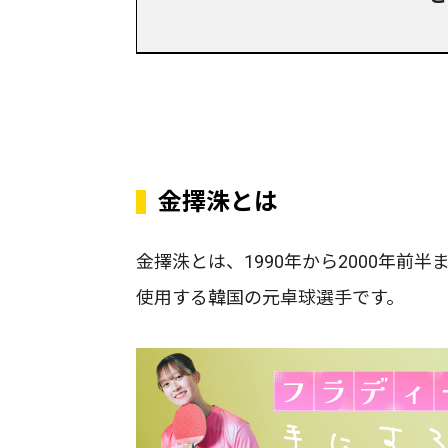
金擇洙とは
金擇洙とは、1990年から2000年
使用する韓国の元卓球選手です。