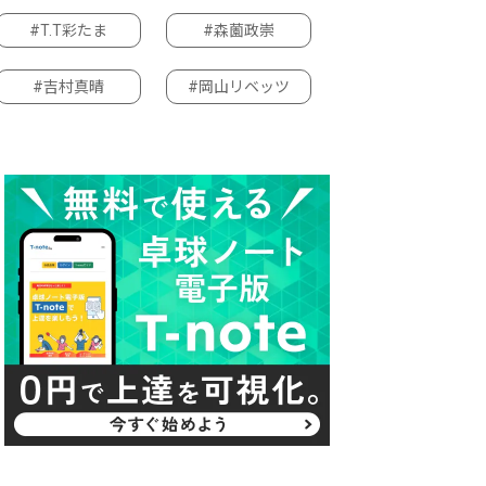
#T.T彩たま
#森薗政崇
#吉村真晴
#岡山リベッツ