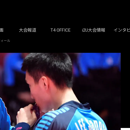
画
大会報道
T4 OFFICE
i2U大会情報
インタ
フィール