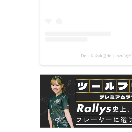
Deni Kožul(@denikoz