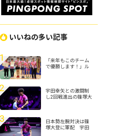
いいねの多い記事
1
「来年もこのチーム
で優勝します！」ル
ネサンス大阪が女子
団体初優勝＜第59回
全国高等学校定時制
2
通信制卓球大会＞
宇田幸矢との激闘制
し2回戦進出の篠塚大
登 ブラジルでの黒
星から一転「もうや
るしかない」＜卓
3
球・WTTチャンピオ
日本勢左腕対決は篠
ンズ横浜2026＞
塚大登に軍配 宇田
幸矢相手にフルゲー