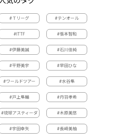
人気のタグ
#Ｔリーグ
#テンオール
#ITTF
#張本智和
#伊藤美誠
#石川佳純
#平野美宇
#早田ひな
#ワールドツアー
#水谷隼
#戸上隼輔
#丹羽孝希
#琉球アスティーダ
#木原美悠
#宇田幸矢
#長﨑美柚