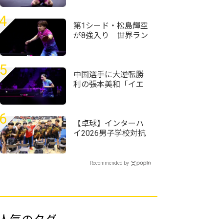
ムの激闘制す＜卓
球・WTTチャンピオ
4
ンズ横浜2026＞
第1シード・松島輝空
が8強入り 世界ラン
ク13位・リンドに完
勝＜卓球・WTTチャ
ンピオンズ横浜2026
5
＞
中国選手に大逆転勝
利の張本美和「イエ
ローカードは1回でも
出されたくない」＜
卓球・WTTチャンピ
6
オンズ横浜2026＞
【卓球】インターハ
イ2026男子学校対抗
の組み合わせ決定
野田学園高校は前回
王者として迎える夏
Recommended by