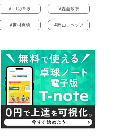
#T.T彩たま
#森薗政崇
#吉村真晴
#岡山リベッツ