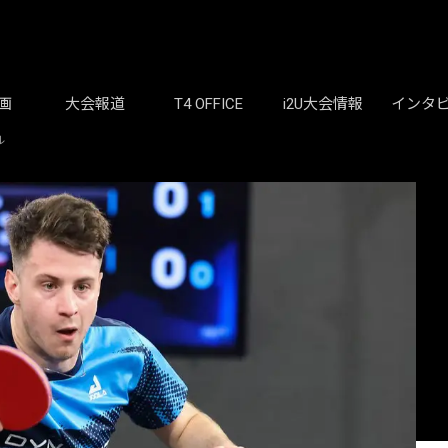
画
大会報道
T4 OFFICE
i2U大会情報
インタ
ル